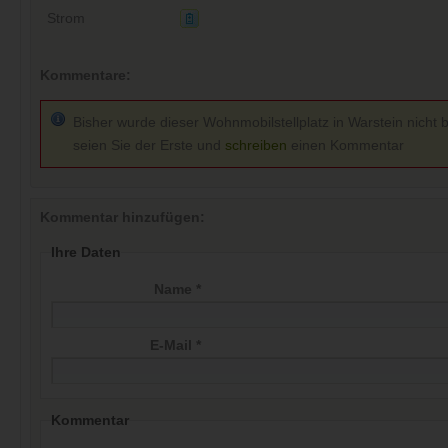
Strom
Kommentare:
Bisher wurde dieser Wohnmobilstellplatz in Warstein nicht 
seien Sie der Erste und
schreiben
einen Kommentar
Kommentar hinzufügen:
Ihre Daten
Name *
E-Mail *
Kommentar