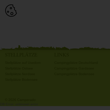
STELLPLÄTZE
LINKS
Stellplätze auf Usedom
Campingplätze Deutschland
Stellplätze Ostsee
Campingplätze Gardasee
Stellplätze Nordsee
Campingplätze Bodensee
Stellplätze Bodensee
© 2026 Camperado
DB Error: unknown error