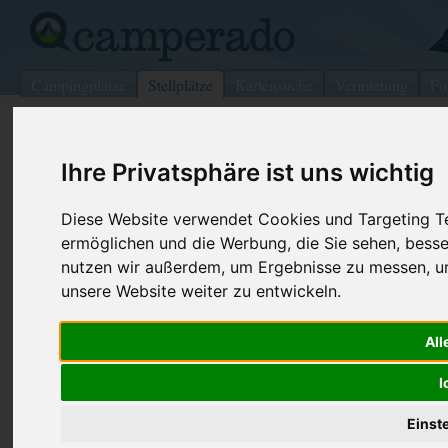
Campingplätze
Stellplätze
Kartensuche
Vermietung
Fo
>
Deutschland
>
Nordrhein-Westfalen
>
Warstein
Ihre Privatsphäre ist uns wichtig
Wohnmobilstellplatz in Warstein
Deutschland (Nordrhein-Westfalen)
Diese Website verwendet Cookies und Targeting Tec
ermöglichen und die Werbung, die Sie sehen, besse
nutzen wir außerdem, um Ergebnisse zu messen, 
Kontaktdaten:
Telefon:
02902 / 640
unsere Website weiter zu entwickeln.
59581
Warstein
Internet:
http://www.w
Nordrhein-Westfalen
-
Deutschland
camperpark
All
Den obenstehenden QR-Code können Sie direkt mit ihrem
I
Smartphone scannen, dieser enthält die Geokoordinaten
und navigiert Sie direkt zu dem Stellplatz in Warstein.
Einst