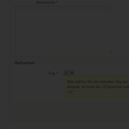
Nachricht *
Sicherheit
Tag *
Bitte wählen Sie den aktuellen Tag des
Beispiel: Ist heute der 12.Dezember wäh
"12"