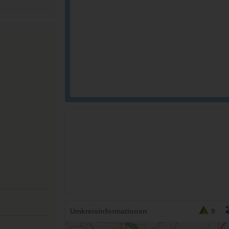
26,95
EURO
Umkreisinformationen
9