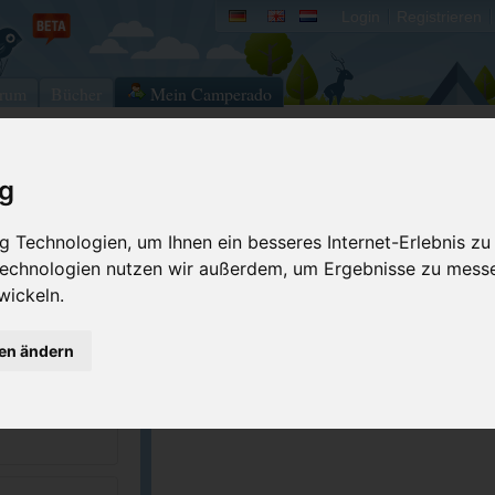
Login
Registrieren
rum
Bücher
Mein Camperado
ig
Ich will...
 Technologien, um Ihnen ein besseres Internet-Erlebnis zu
Druckansicht
Fehler melden
 Technologien nutzen wir außerdem, um Ergebnisse zu mess
Kontakt aufnehmen
Bewerten
wickeln.
Reservierungsanfrage
Eigene Bilder einst
8-4631
Merken
GPS-Koordinaten
gen ändern
dnr.gov/go-
ACSI Campingführer Europa 2024
inkl. ACSI CampingCard Ermässigungskart