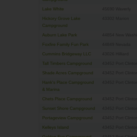
Lake White
45690 Waverly
Hickory Grove Lake
43302 Marion
Campground
Auburn Lake Park
44854 New Washi
Foxfire Family Fun Park
44849 Nevada
Cummins Bridgeway LLC
43026 Hilliard
Tall Timbers Campground
43452 Port Clinto
Shade Acres Campground
43452 Port Clinto
Hank's Place Campground
43452 Port Clinto
& Marina
Chets Place Campground
43452 Port Clinto
Sunset Shore Campground
43452 Port Clinto
Portageview Campground
43452 Port Clinto
Kelleys Island
43452 Port Clinto
Golden Eye Campground
43452 Port Clinto