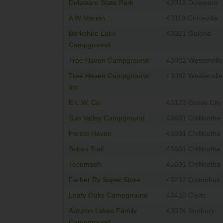
Delaware State Park
43015 Delaware
A W Marion
43113 Circleville
Berkshire Lake
43021 Galena
Campground
Tree Haven Campground
43082 Westerville
Tree Haven Campground
43082 Westerville
Inc
E.L.W. Co
43123 Grove City
Sun Valley Campground
45601 Chillicothe
Forest Haven
45601 Chillicothe
Scioto Trail
45601 Chillicothe
Tecumseh
45601 Chillicothe
Farber Rv Super Store
43232 Columbus
Leafy Oaks Campground
43410 Clyde
Autumn Lakes Family
43074 Sunbury
Campground