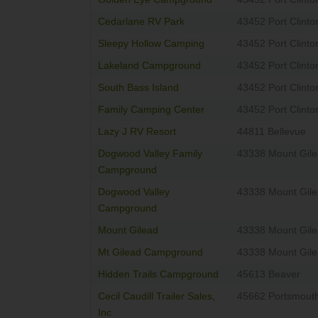
Cedarlane RV Park
43452 Port Clinto
Sleepy Hollow Camping
43452 Port Clinto
Lakeland Campground
43452 Port Clinto
South Bass Island
43452 Port Clinto
Family Camping Center
43452 Port Clinto
Lazy J RV Resort
44811 Bellevue
Dogwood Valley Family
43338 Mount Gil
Campground
Dogwood Valley
43338 Mount Gil
Campground
Mount Gilead
43338 Mount Gil
Mt Gilead Campground
43338 Mount Gil
Hidden Trails Campground
45613 Beaver
Cecil Caudill Trailer Sales,
45662 Portsmout
Inc