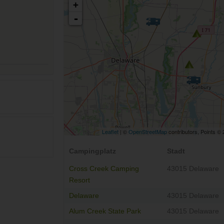
+
-
Leaflet
| ©
OpenStreetMap
contributors, Points ©
Campingplatz
Stadt
Cross Creek Camping
43015 Delaware
Resort
Delaware
43015 Delaware
Alum Creek State Park
43015 Delaware