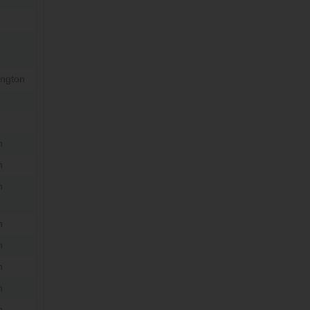
ngton
n
n
n
n
n
n
n
n