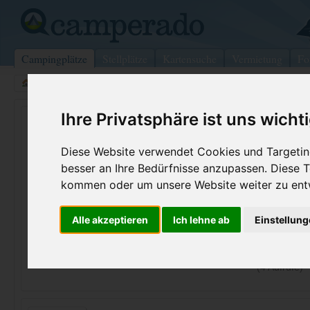
Campingplätze
Stellplätze
Kartensuche
Vermietung
Fo
>
USA
>
Pennsylvania
>
Delaware
>
Delaware
Ihre Privatsphäre ist uns wicht
Alum Creek
Delaware - USA (Ohio)
Diese Website verwendet Cookies und Targeting
besser an Ihre Bedürfnisse anzupassen. Diese
Kontaktdaten:
kommen oder um unsere Website weiter zu ent
Alum Creek
Telefon:
+1 (740)54
Alle akzeptieren
Ich lehne ab
Einstellun
3615 S Old State Rd
Internet:
https://ohio
43015 Delaware
and-...
USA /
Ohio
(4 Aufrufe)