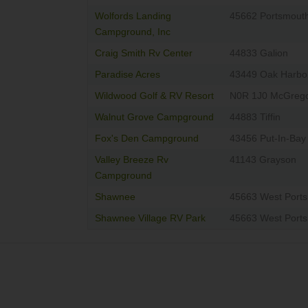
Wolfords Landing
45662 Portsmout
Campground, Inc
Craig Smith Rv Center
44833 Galion
Paradise Acres
43449 Oak Harbo
Wildwood Golf & RV Resort
N0R 1J0 McGreg
Walnut Grove Campground
44883 Tiffin
Fox's Den Campground
43456 Put-In-Bay
Valley Breeze Rv
41143 Grayson
Campground
Shawnee
45663 West Port
Shawnee Village RV Park
45663 West Port