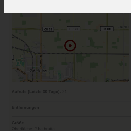
Kommentare (0)
Aufrufe (Letzte 30 Tage):
21
Entfernungen
Größe
Oberfläche: ? ha brutto