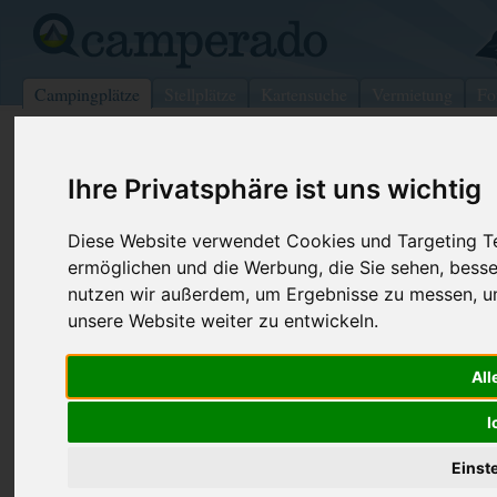
Campingplätze
Stellplätze
Kartensuche
Vermietung
Fo
>
USA
>
Oklahoma
>
Ottawa
>
Oak Harbor
Ihre Privatsphäre ist uns wichtig
Paradise Acres
Oak Harbor - USA (Ohio)
Diese Website verwendet Cookies und Targeting Tec
ermöglichen und die Werbung, die Sie sehen, besse
Kontaktdaten:
nutzen wir außerdem, um Ergebnisse zu messen, 
Paradise Acres
unsere Website weiter zu entwickeln.
Telefon:
+1 (419)89
4225 N Rider Rd
All
Internet:
http://para
43449 Oak Harbor
(8 Aufrufe)
USA /
Ohio
I
Einst
Preise
Umgebung
Kontakt
Bilder (0)
Überblick