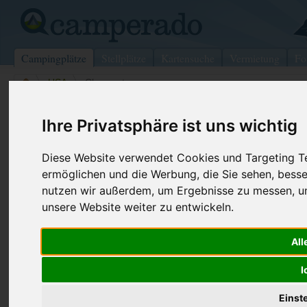
Campingplätze
Stellplätze
Kartensuche
Vermietung
Fo
>
USA
>
Clermont
Avalon Campground
Ihre Privatsphäre ist uns wichtig
Clermont - USA
Diese Website verwendet Cookies und Targeting Tec
ermöglichen und die Werbung, die Sie sehen, besse
Kontaktdaten:
Telefon:
+1 (609)62
nutzen wir außerdem, um Ergebnisse zu messen, 
Avalon Campground
unsere Website weiter zu entwickeln.
Internet:
https://www
(3 Aufrufe)
1917 N Rte 9
All
08210 Clermont
USA
I
Preise
Umgebung
Kontakt
Bilder (0)
Überblick
Einst