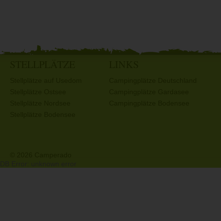
STELLPLÄTZE
LINKS
Stellplätze auf Usedom
Campingplätze Deutschland
Stellplätze Ostsee
Campingplätze Gardasee
Stellplätze Nordsee
Campingplätze Bodensee
Stellplätze Bodensee
© 2026 Camperado
DB Error: unknown error