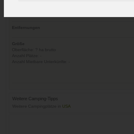
Kommentare (0)
Aufrufe (Letzte 30 Tage):
19
Entfernungen
Größe
Oberfläche: ? ha brutto
Anzahl Plätze: -
Anzahl Mietbare Unterkünfte: -
Weitere Camping-Tipps
Weitere Campingplätze in
USA