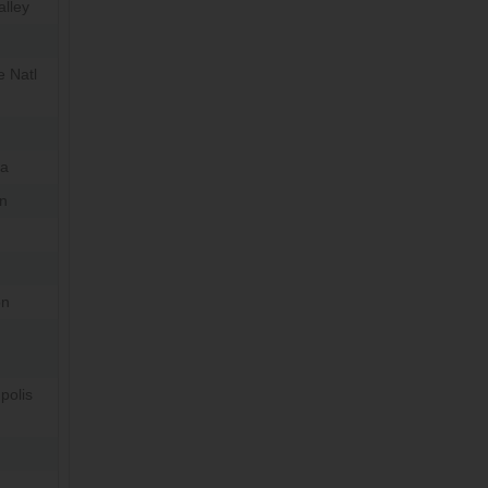
lley
e Natl
aa
n
on
polis