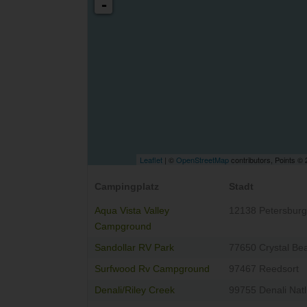
-
Leaflet
| ©
OpenStreetMap
contributors, Points ©
Campingplatz
Stadt
Aqua Vista Valley
12138 Petersbur
Campground
Sandollar RV Park
77650 Crystal Be
Surfwood Rv Campground
97467 Reedsort
Denali/Riley Creek
99755 Denali Natl