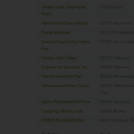
Jordan Lake Sra/Poplar
27523 Apex
Point
Adirondack/Sharp Bridge
12977 Raybrook
Camp Klahanie
POA 1PO Magnet
Grants Pass/Sunny Valley
97497 Sunny Vall
Koa
Campo San Felipe
92322 Calexico
Custom Rv Services, Inc
53532 Deforest
The Prospect Rv Park
80033 Wheatridg
Yellowstone/Indian Creek
82190 Yellowston
Park
Idaho Panhandle/Kit Price
83876 Silverton
Camping Obuoliu sala
33028 Molėtų
ORBITUR-MADALENA
4405 Vila Nova D