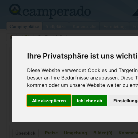
Campingplätze
Stellplätze
Kartensuche
Vermietung
Fo
>
USA
>
De Funiak Springs
Bass Haven Campground
Ihre Privatsphäre ist uns wicht
De Funiak Springs - USA
Diese Website verwendet Cookies und Targeting
besser an Ihre Bedürfnisse anzupassen. Diese
Kontaktdaten:
Telefon:
+1 (850)89
kommen oder um unsere Website weiter zu ent
Bass Haven Campground
Internet:
https://www.
(2 Aufrufe)
Alle akzeptieren
Ich lehne ab
Einstellun
350 Bass Haven Dr
32433 De Funiak Springs
USA
Preise
Umgebung
Bilder (0)
Kommenta
Überblick