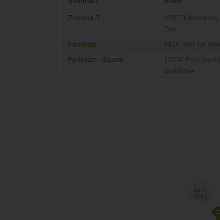
Stellplatz
Stadt
Zanddijk 7
1787 Julianadorp
Zee
Parkplatz
4910 Vilar De Mo
Parkplatz - Bassin
13230 Port-Saint-
du-Rhône