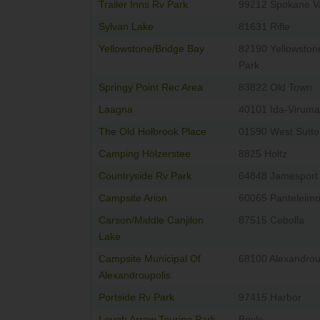
Trailer Inns Rv Park
99212 Spokane Va
Sylvan Lake
81631 Rifle
Yellowstone/Bridge Bay
82190 Yellowston
Park
Springy Point Rec Area
83822 Old Town
Laagna
40101 Ida-Virum
The Old Holbrook Place
01590 West Sutto
Camping Hölzerstee
8825 Holtz
Countryside Rv Park
64848 Jamesport
Campsite Arion
60065 Panteleim
Carson/Middle Canjilon
87515 Cebolla
Lake
Campsite Municipal Of
68100 Alexandrou
Alexandroupolis
Portside Rv Park
97415 Harbor
Lough Arrow Touring Park
Boyle