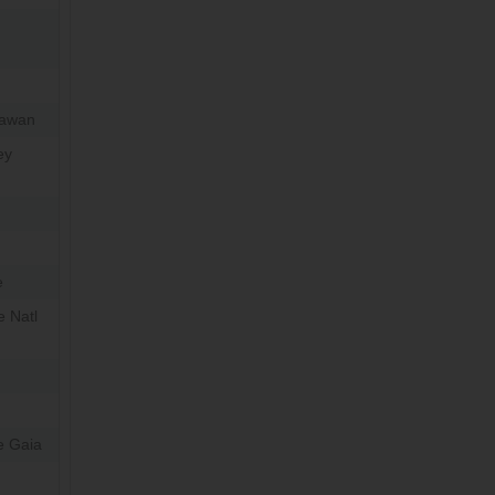
awan
ey
e
e Natl
e Gaia