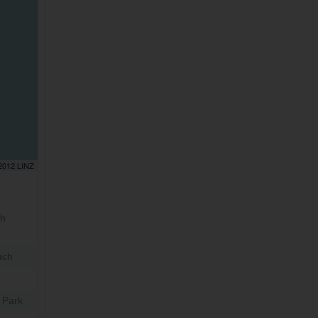
 2012 LINZ
gh
ach
 Park