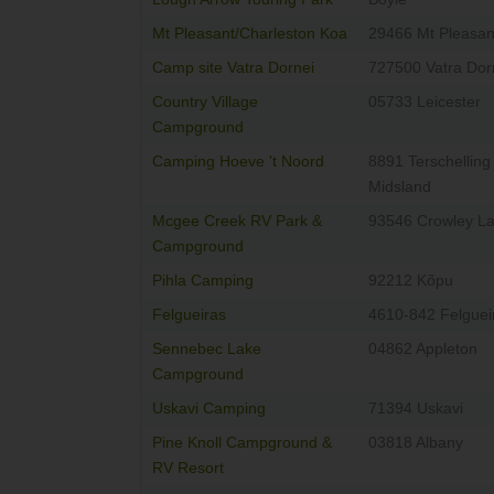
Mt Pleasant/Charleston Koa
29466 Mt Pleasan
Camp site Vatra Dornei
727500 Vatra Dor
Country Village
05733 Leicester
Campground
Camping Hoeve 't Noord
8891 Terschelling
Midsland
Mcgee Creek RV Park &
93546 Crowley L
Campground
Pihla Camping
92212 Kõpu
Felgueiras
4610-842 Felguei
Sennebec Lake
04862 Appleton
Campground
Uskavi Camping
71394 Uskavi
Pine Knoll Campground &
03818 Albany
RV Resort