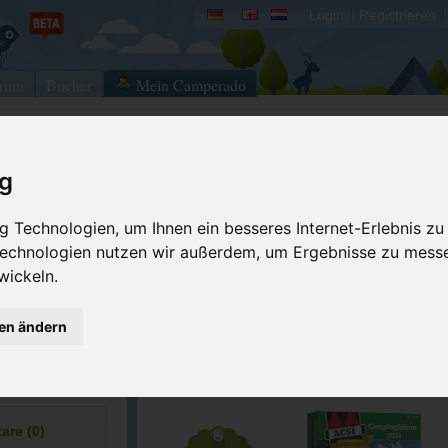
Login
Registrieren
rum
Bücher
Mein Camperado
Ich will...
ig
Druckansicht
Fehler melden
 Technologien, um Ihnen ein besseres Internet-Erlebnis zu
Merken
Bewerten
 Technologien nutzen wir außerdem, um Ergebnisse zu mess
2-4043
wickeln.
Eigene Bilder einst
allstays.com/Ca...
gen ändern
ACSI Campingführer Europa 2024
inkl. ACSI CampingCard Ermässigungskart
re (0)