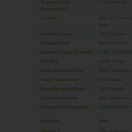
Dogwood Acres
17421 Newville
Campground
Cerdeira
4840-030 Terras 
Bouro
Chandlers Camp
71070 Creston
Camping World
94585 Cordelia
Rayford Crossing Rv Resort
77387 The Woodl
SOLARIS
22000 ?ibenik
Black Sandy State Park
50601 WestHelen
Resort "Valkla Rand“
67301 Valkla
Campsite Petalidi Beach
24005 Petalidi
Camping Berkenhof
4635 Huybergen
Buttonwood Campground
17056 Mifflintown
Stellplatz
Stadt
Zanddijk 7
1787 Julianadorp