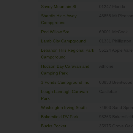
Savoy Mountain Sf
01247 Florida
Shardis Hide-Away
48858 Mt Pleasan
Campground
Red Willow Sra
69001 McCook
Lamb City Campground
01331 Phillipston
Lebanon Hills Regional Park
55124 Apple Valle
Campground
Hodson Bay Caravan and
Athlone
Camping Park
3 Ponds Campground Inc
03833 Brentwood
Lough Lannagh Caravan
Castlebar
Park
Washington Irving South
74603 Sand Spri
Bakersfield RV Park
93263 Bakersfield
Bucks Pocket
35975 Grove Oak