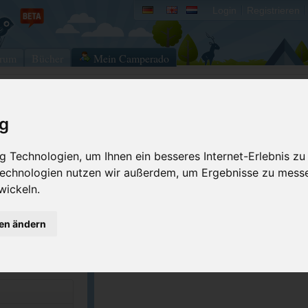
Login
Registrieren
rum
Bücher
Mein Camperado
Ich will...
ig
Druckansicht
Fehler melden
 Technologien, um Ihnen ein besseres Internet-Erlebnis zu
 Technologien nutzen wir außerdem, um Ergebnisse zu mess
Kontakt aufnehmen
Bewerten
7-5155
wickeln.
Reservierungsanfrage
Eigene Bilder einst
.bandonbythesear...
Merken
gen ändern
ACSI Campingführer Europa 2024
inkl. ACSI CampingCard Ermässigungskart