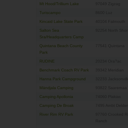
Mt Hood/Trillium Lake
97049 Zigzag
Turiscampo
8600 Luz
Kincaid Lake State Park
40104 Falmouth
Salton Sea
92254 North Shor
Sra/Headquarters Camp
Quintana Beach County
77541 Quintana
Park
RUDINE
20234 Ora?ac
Benchmark Coach RV Park
39342 Meridian
Hanna Park Campground
32233 Jacksonvill
Mändjala Camping
93822 Saaremaa
Camping Apollonia
74060 Plakias
Camping De Broak
7495 Ambt Delde
River Rim RV Park
97760 Crooked Ri
Ranch