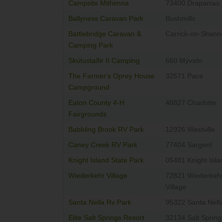
Campsite Mithimna
73400 Drapanias
Ballyness Caravan Park
Bushmills
Battlebridge Caravan &
Carrick-on-Shann
Camping Park
Skútustaðir II Camping
660 Mývatn
The Farmer's Oprey House
32571 Pace
Campground
Eaton County 4-H
48827 Charlotte
Fairgrounds
Babbling Brook RV Park
12926 Westville
Caney Creek RV Park
77404 Sargent
Knight Island State Park
05481 Knight Isla
Wiederkehr Village
72821 Wiederkeh
Village
Santa Nella Rv Park
95322 Santa Nell
Elite Salt Springs Resort
32134 Salt Spring