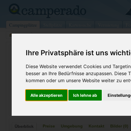
Campingplätze
Stellplätze
Kartensuche
Vermietung
Fo
>
USA
>
Bandon
Bandon By The Sea Rv Park
Ihre Privatsphäre ist uns wicht
Bandon - USA
Diese Website verwendet Cookies und Targeting
besser an Ihre Bedürfnisse anzupassen. Diese
Kontaktdaten:
Telefon:
+1 (541)34
kommen oder um unsere Website weiter zu ent
Bandon By The Sea Rv Park
Internet:
https://www
(1 Aufrufe)
Alle akzeptieren
Ich lehne ab
Einstellun
49612 HWY 101 So
97401 Bandon
USA
Preise
Umgebung
Kontakt
Bilder (0)
Überblick