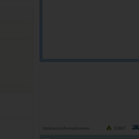
26,95
EURO
Umkreisinformationen
11967