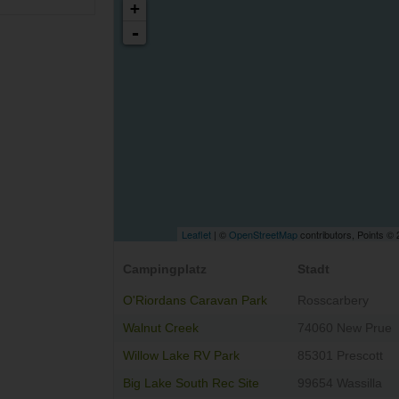
+
-
Leaflet
| ©
OpenStreetMap
contributors, Points ©
Campingplatz
Stadt
O'Riordans Caravan Park
Rosscarbery
Walnut Creek
74060 New Prue
Willow Lake RV Park
85301 Prescott
Big Lake South Rec Site
99654 Wassilla