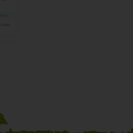
uros
Louis-