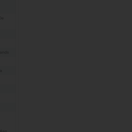
De
ands
a
 Aan