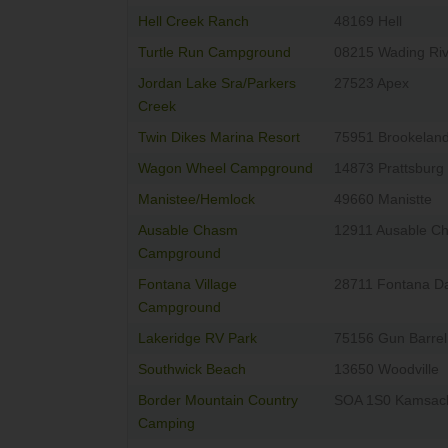
Hell Creek Ranch
48169 Hell
Turtle Run Campground
08215 Wading Riv
Jordan Lake Sra/Parkers
27523 Apex
Creek
Twin Dikes Marina Resort
75951 Brookelan
Wagon Wheel Campground
14873 Prattsburg
Manistee/Hemlock
49660 Manistte
Ausable Chasm
12911 Ausable C
Campground
Fontana Village
28711 Fontana 
Campground
Lakeridge RV Park
75156 Gun Barrel
Southwick Beach
13650 Woodville
Border Mountain Country
SOA 1S0 Kamsac
Camping