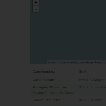
+
-
Leaflet
| ©
OpenStreetMap
contributors, Points ©
Campingplatz
Stadt
Camp Klahanie
POA 1PO Magnet
Applegate Wagon Trail
97497 Sunny Vall
Museum/Interpretive Center
Campo San Felipe
92322 Calexico