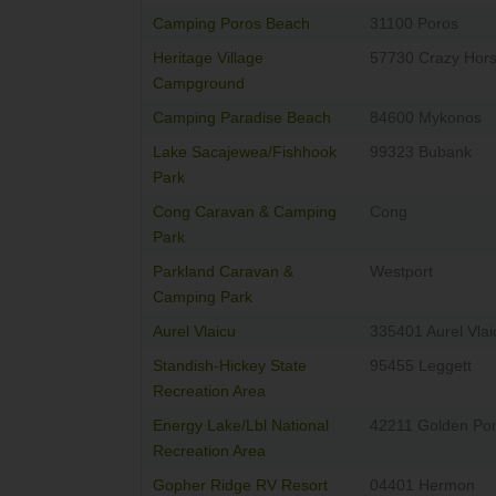
Camping Poros Beach
31100 Poros
Heritage Village
57730 Crazy Hor
Campground
Camping Paradise Beach
84600 Mykonos
Lake Sacajewea/Fishhook
99323 Bubank
Park
Cong Caravan & Camping
Cong
Park
Parkland Caravan &
Westport
Camping Park
Aurel Vlaicu
335401 Aurel Vlai
Standish-Hickey State
95455 Leggett
Recreation Area
Energy Lake/Lbl National
42211 Golden Po
Recreation Area
Gopher Ridge RV Resort
04401 Hermon