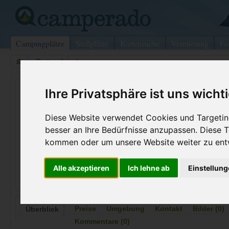
Campingplätze
Stellplätze
Kartensuche
Vermietung
Fo
>
Portugal
>
Luz
Turiscampo
Ihre Privatsphäre ist uns wicht
Luz - Portugal
Diese Website verwendet Cookies und Targeting
besser an Ihre Bedürfnisse anzupassen. Diese
Kontaktdaten:
Telefon:
+351 282 7
kommen oder um unsere Website weiter zu ent
Turiscampo
Internet:
http://www.
N. 125 Espiche
(111 Aufrufe
Alle akzeptieren
Ich lehne ab
Einstellun
8600 Luz
Portugal
Preise
Umgebung
Kontakt
Bilder (0)
Überblick
Kommentare (0)