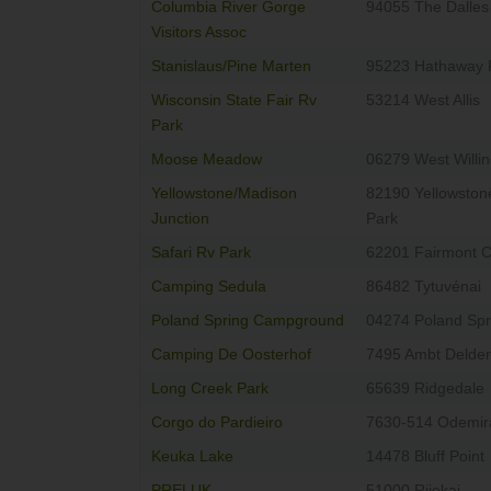
Columbia River Gorge
94055 The Dalles
Visitors Assoc
Stanislaus/Pine Marten
95223 Hathaway 
Wisconsin State Fair Rv
53214 West Allis
Park
Moose Meadow
06279 West Willi
Yellowstone/Madison
82190 Yellowston
Junction
Park
Safari Rv Park
62201 Fairmont C
Camping Sedula
86482 Tytuvénai
Poland Spring Campground
04274 Poland Spr
Camping De Oosterhof
7495 Ambt Delde
Long Creek Park
65639 Ridgedale
Corgo do Pardieiro
7630-514 Odemir
Keuka Lake
14478 Bluff Point
PRELUK
51000 Rijekai