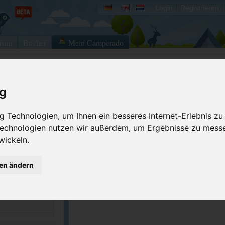
Login
Registrieren
rum
Bücher
Mein Camperado
Ich will...
ig
Druckansicht
Fehler melden
 Technologien, um Ihnen ein besseres Internet-Erlebnis zu
Kontakt aufnehmen
Bewerten
 Technologien nutzen wir außerdem, um Ergebnisse zu mess
89 265
wickeln.
Reservierungsanfrage
Eigene Bilder einst
turiscampo.com
Merken
)
gen ändern
ACSI Campingführer Europa 2024
inkl. ACSI CampingCard Ermässigungskart