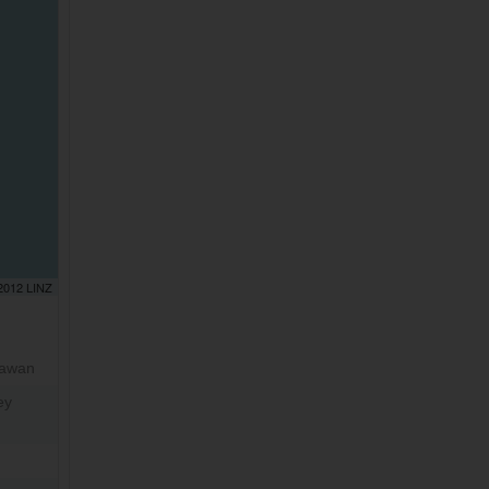
 2012 LINZ
awan
ey