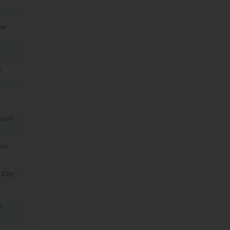
er
d
hasm
Dam
 City
k