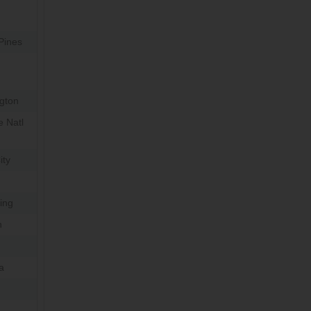
Pines
ngton
e Natl
ity
ing
n
a