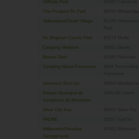
Cliffside Park
53402 Caledonia
The Prospect Rv Park
80033 Wheatridg
Yellowstone/Grant Village
82190 Yellowston
Park
No Bingham County Park
83274 Shelly
Camping Ventaine
99361 Šilutės
Beaver Dam
62685 Plainview
Camping Nieuw Formerum
8894 Terschelling
Formerum
Johnsons Shut-Ins
63656 Middlebro
Parque Municipal de
1400-06 Lisbon
Campismo de Monsanto
Silver City Koa
88022 Silver City
PALME
20267 Kuèi?te
Willamette/Paradise
97401 McKenzie
Campground