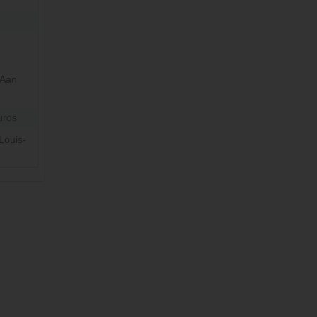
 Aan
uros
Louis-