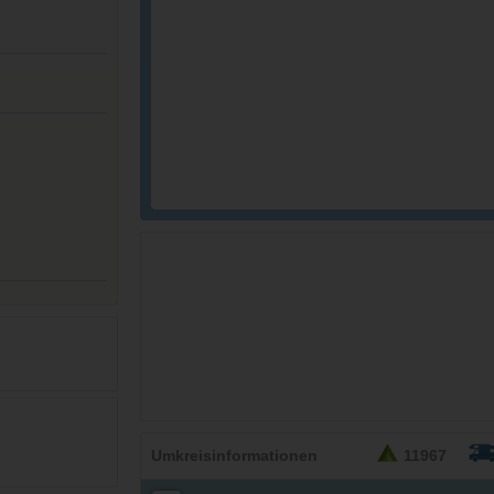
26,95
EURO
Umkreisinformationen
11967