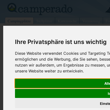
Campingplätze
Stellplätze
Kartensuche
Vermietung
Fo
>
USA
>
South Dakota
>
Pennington
>
Keystone
Ihre Privatsphäre ist uns wichtig
Battle Creek Campground
Keystone - USA (South Dakota)
Diese Website verwendet Cookies und Targeting Tec
ermöglichen und die Werbung, die Sie sehen, besse
Kontaktdaten:
nutzen wir außerdem, um Ergebnisse zu messen, 
Battle Creek Campground
unsere Website weiter zu entwickeln.
Telefon:
+1 (605)66
PO Box 437
All
Internet:
http://www.
57751 Keystone
(2 Aufrufe)
USA /
South Dakota
I
Einst
Preise
Umgebung
Kontakt
Bilder (0)
Überblick