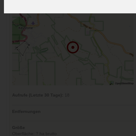
Kommentare (0)
Aufrufe (Letzte 30 Tage):
18
Entfernungen
Größe
Oberfläche: ? ha brutto