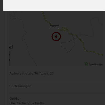
Kommentare (0)
Aufrufe (Letzte 30 Tage):
23
Entfernungen
Größe
Oberfläche: ? ha brutto