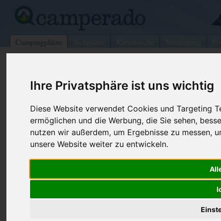
Campingplätze
Stellplätze
Kartensuche
Vermietung
Fo
>
USA
>
South Dakota
>
Custer
>
Custer
Ihre Privatsphäre ist uns wichtig
Wheels West Rv Park
Custer - USA (South Dakota)
Diese Website verwendet Cookies und Targeting Tec
ermöglichen und die Werbung, die Sie sehen, besse
Kontaktdaten:
nutzen wir außerdem, um Ergebnisse zu messen, 
Wheels West Rv Park
unsere Website weiter zu entwickeln.
Telefon:
+1 (605)67
HCR 83 Box 85A
Internet:
http://whee
All
57730 Custer
(8 Aufrufe)
USA /
South Dakota
I
Einst
Preise
Umgebung
Kontakt
Bilder (0)
Überblick