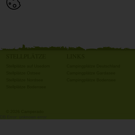
STELLPLÄTZE
LINKS
Stellplätze auf Usedom
Campingplätze Deutschland
Stellplätze Ostsee
Campingplätze Gardasee
Stellplätze Nordsee
Campingplätze Bodensee
Stellplätze Bodensee
© 2026 Camperado
DB Error: unknown error