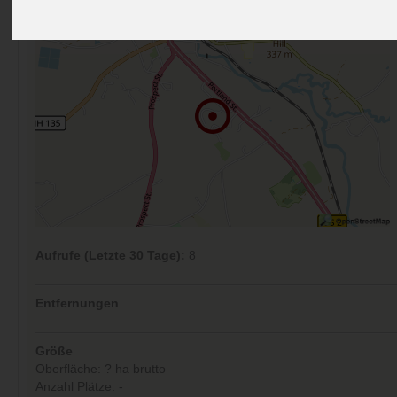
Aufrufe (Letzte 30 Tage):
8
Entfernungen
Größe
Oberfläche: ? ha brutto
Anzahl Plätze: -