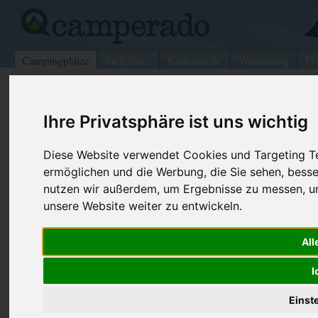
Campingplätze
Stellplätze
Kartensuche
Vermietung
Fo
>
USA
>
Oregon
>
Coos
>
Lancaster
Ihre Privatsphäre ist uns wichtig
Beaver Trails Campground
Lancaster - USA (New Hampshire)
Diese Website verwendet Cookies und Targeting Tec
ermöglichen und die Werbung, die Sie sehen, besse
Kontaktdaten:
nutzen wir außerdem, um Ergebnisse zu messen, 
Beaver Trails Campground
unsere Website weiter zu entwickeln.
Telefon:
+1 (888)78
RR 2 Box 315, 100 Bridge St
All
03584 Lancaster
USA /
New Hampshire
I
Einst
Preise
Umgebung
Bilder (0)
Kommenta
Überblick