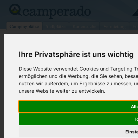
Campingplätze
Stellplätze
Kartensuche
Vermietung
Fo
>
USA
>
Oregon
>
Coos
>
Jefferson
Ihre Privatsphäre ist uns wichtig
Jefferson Campground
Jefferson - USA (New Hampshire)
Diese Website verwendet Cookies und Targeting Tec
ermöglichen und die Werbung, die Sie sehen, besse
Kontaktdaten:
nutzen wir außerdem, um Ergebnisse zu messen, 
Jefferson Campground
unsere Website weiter zu entwickeln.
Telefon:
+1 (603)58
1468 Presidential HWY
Internet:
https://www.
All
03583 Jefferson
(4 Aufrufe)
USA /
New Hampshire
I
Einst
Preise
Umgebung
Kontakt
Bilder (0)
Überblick