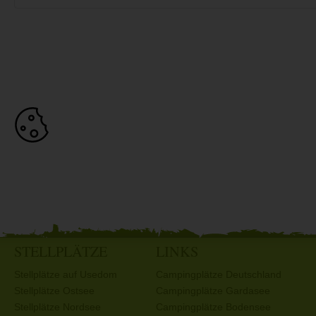
STELLPLÄTZE
LINKS
Stellplätze auf Usedom
Campingplätze Deutschland
Stellplätze Ostsee
Campingplätze Gardasee
Stellplätze Nordsee
Campingplätze Bodensee