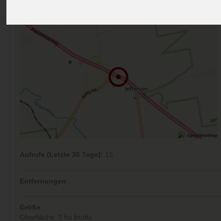
Kommentare (0)
Aufrufe (Letzte 30 Tage):
15
Entfernungen
Größe
Oberfläche: ? ha brutto