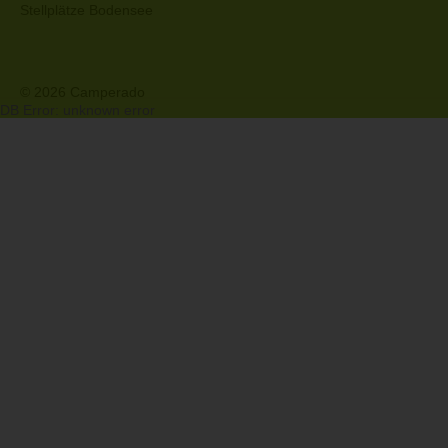
Stellplätze Bodensee
© 2026 Camperado
DB Error: unknown error