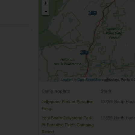
+
-
Leaflet
| ©
OpenStreetMap
contributors, Points ©
Campingplatz
Stadt
Jellystone Park at Paradise
12855 North Hud
Pines
Yogi Bears Jellystone Park
12855 North Hud
At Paradise Pines Camping
Resort