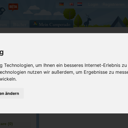
Login
Registrieren
rum
Bücher
Mein Camperado
Ich will...
ig
Druckansicht
Fehler melden
 Technologien, um Ihnen ein besseres Internet-Erlebnis zu
Merken
Bewerten
 Technologien nutzen wir außerdem, um Ergebnisse zu mess
wickeln.
Eigene Bilder einst
2-7863
GPS-Koordinaten
gen ändern
blueridgefallsc...
ACSI Campingführer Europa 2024
inkl. ACSI CampingCard Ermässigungskart
re (0)