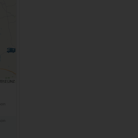
 2012 LINZ
son
son