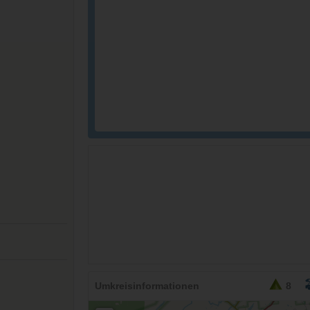
26,95
EURO
Umkreisinformationen
8