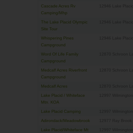
Cascade Acres Rv
12946 Lake Placi
Camping/Mhp
The Lake Placid Olympic
12946 Lake Placi
Site Tour
Whispering Pines
12946 Lake Placi
Campground
Word Of Life Family
12870 Schroon L
Campground
Medcalf Acres Riverfront
12870 Schroon L
Campground
Medcalf Acres
12870 Schroon L
Lake Placid / Whiteface
12997 Wilmington
Mtn. KOA
Lake Placid Camping
12997 Wilmington
Adirondack/Meadowbrook
12977 Ray Brook
Lake Placid/Whiteface Mt
12997 Wilmington