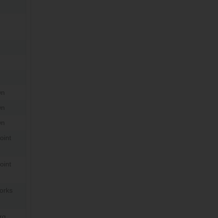
wn
wn
wn
oint
oint
orks
rg