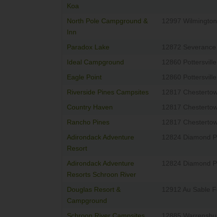
Koa
North Pole Campground &
12997 Wilmington
Inn
Paradox Lake
12872 Severance
Ideal Campground
12860 Pottersville
Eagle Point
12860 Pottersville
Riverside Pines Campsites
12817 Chesterto
Country Haven
12817 Chesterto
Rancho Pines
12817 Chesterto
Adirondack Adventure
12824 Diamond P
Resort
Adirondack Adventure
12824 Diamond P
Resorts Schroon River
Douglas Resort &
12912 Au Sable F
Campground
Schroon River Campsites
12885 Warrensbu