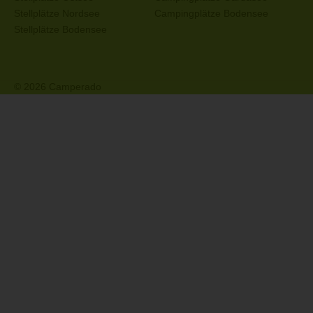
Stellplätze Nordsee
Campingplätze Bodensee
Stellplätze Bodensee
© 2026 Camperado