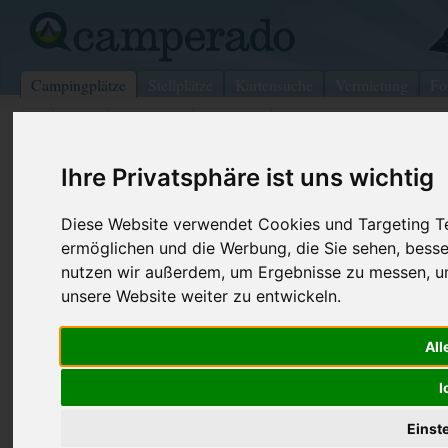
Campingplätze
Stellplätze
Kartensuche
Vermietung
Fo
>
USA
>
New York
>
Oswego
>
Pulaski
Ihre Privatsphäre ist uns wichtig
Brennan Beach RV Park
Pulaski - USA (New York)
Diese Website verwendet Cookies und Targeting Tec
ermöglichen und die Werbung, die Sie sehen, besse
Kontaktdaten:
nutzen wir außerdem, um Ergebnisse zu messen, 
Brennan Beach RV Park
unsere Website weiter zu entwickeln.
Internet:
https://www
80 Brennan Beach
(1 Aufrufe)
All
13142 Pulaski
USA /
New York
I
Einst
Preise
Umgebung
Kontakt
Bilder (0)
Überblick