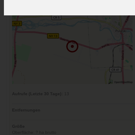
Kommentare (0)
Aufrufe (Letzte 30 Tage):
13
Entfernungen
Größe
Oberfläche: ? ha brutto