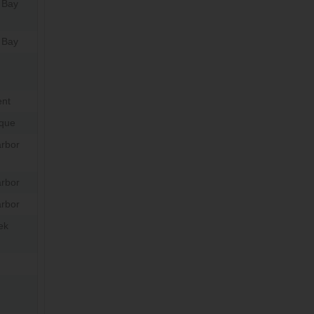
 Bay
 Bay
ent
que
rbor
rbor
rbor
ek