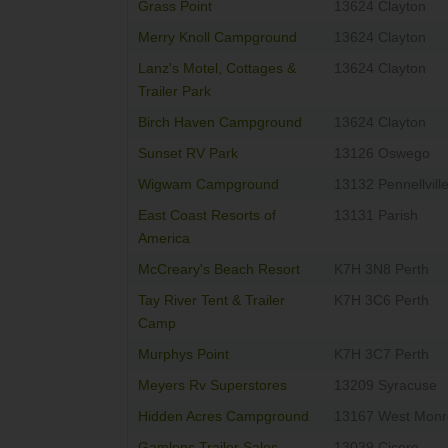
Grass Point
13624 Clayton
Merry Knoll Campground
13624 Clayton
Lanz's Motel, Cottages &
13624 Clayton
Trailer Park
Birch Haven Campground
13624 Clayton
Sunset RV Park
13126 Oswego
Wigwam Campground
13132 Pennellvill
East Coast Resorts of
13131 Parish
America
McCreary's Beach Resort
K7H 3N8 Perth
Tay River Tent & Trailer
K7H 3C6 Perth
Camp
Murphys Point
K7H 3C7 Perth
Meyers Rv Superstores
13209 Syracuse
Hidden Acres Campground
13167 West Monr
Gamlens Trailer Sales
13039 Cicero