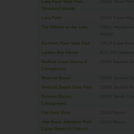
Long Point State Park -
13693 Three Mile
Thousand Islands
Long Point
13693 Three Mile
The Willows on the Lake
13651 Henderson
Harbor
Burnham Point State Park
13618 Cape Vinc
Landon Bay Centre
K7G 2V2 Ganano
Bedford Creek Marina &
13685 Sackets Ha
Campground
Westcott Beach
13685 Sackets Ha
Westcott Beach State Park
13685 Sackets Ha
Groman Shores
13145 Sandy Cre
Campground
Flat Rock Store
13114 Mexico
Yogi Bears Jellystone Park
13114 Mexico
Camp-Resort At Flatrock