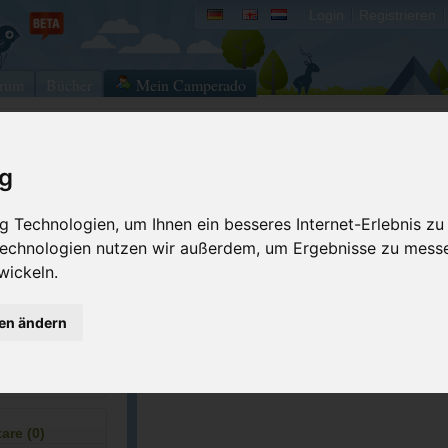
Login
Registrieren
rum
Bücher
Mein Camperado
Ich will...
ig
Druckansicht
Fehler melden
 Technologien, um Ihnen ein besseres Internet-Erlebnis zu
 Technologien nutzen wir außerdem, um Ergebnisse zu mess
Merken
Bewerten
wickeln.
Eigene Bilder einst
9-2979
GPS-Koordinaten
gen ändern
shangrilany.com
ACSI Campingführer Europa 2024
inkl. ACSI CampingCard Ermässigungskart
re (0)