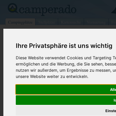
Campingplätze
Stellplätze
Kartensuche
Vermietung
Fo
>
Italien
>
Gorfigliano
Ihre Privatsphäre ist uns wichtig
Campeggio Lago Paradiso
Gorfigliano - Italien (Toskana)
Diese Website verwendet Cookies und Targeting Tec
ermöglichen und die Werbung, die Sie sehen, besse
Kontaktdaten:
nutzen wir außerdem, um Ergebnisse zu messen, 
Campeggio Lago Paradiso
unsere Website weiter zu entwickeln.
Loc. Foresto
Telefon:
+39 0583 6
55030 Gorfigliano
610696
All
Italien /
Toskana
Fax:
+39 0583 6
I
Internet:
http://www.
(239 Aufrufe
Einst