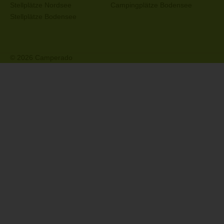
Stellplätze Nordsee
Campingplätze Bodensee
Stellplätze Bodensee
© 2026 Camperado