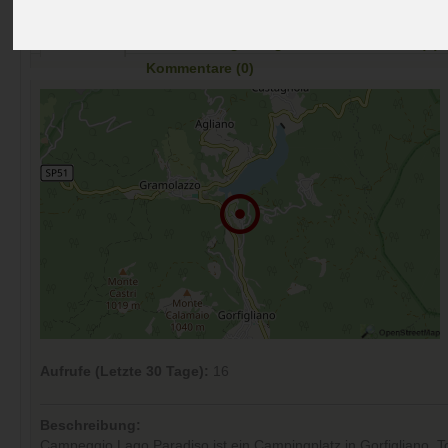
Preise
Umgebung
Kontakt
Bilder (0)
Überblick
Kommentare (0)
Aufrufe (Letzte 30 Tage):
16
Beschreibung:
Campeggio Lago Paradiso ist ein Campingplatz in Gorfigliano, T