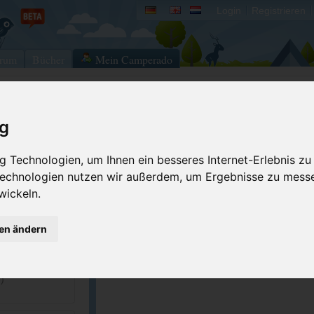
Login
Registrieren
rum
Bücher
Mein Camperado
Ich will...
ig
Druckansicht
Fehler melden
 Technologien, um Ihnen ein besseres Internet-Erlebnis zu
Kontakt aufnehmen
Bewerten
 Technologien nutzen wir außerdem, um Ergebnisse zu mess
wickeln.
Reservierungsanfrage
Eigene Bilder einst
69361
Merken
GPS-Koordinaten
gen ändern
61707
cittadimassa.com
)