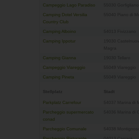
Campeggio Lago Paradiso
55030 Gorfigliano
Camping Dotel Versilia
55040 Piano di 
Country Club
Camping Alboino
54013 Fivizzano
Camping Ippotur
19030 Castelnuo
Magra
Camping Gianna
19030 Tellaro
Campeggio Viareggio
55049 Viareggio
Camping Pineta
55049 Viareggio
Stellplatz
Stadt
Parkplatz Carrefour
54037 Marina di 
Parcheggio supermercato
54036 Marina di 
conad
Parcheggio Comunale
54038 Montignos
Parcheggio Ristorante
04013 Carrara