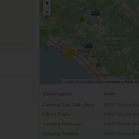
+
-
3
5
30
Leaflet
| ©
OpenStreetMap
contributors, Points ©
Campingplatz
Stadt
Camping Oasi Gatto Nero
54037 Marina di 
Lilly La Pineta
54037 Marina di 
Camping Partaccia I
54037 Marina di 
Camping Calatella
54037 Marina di 