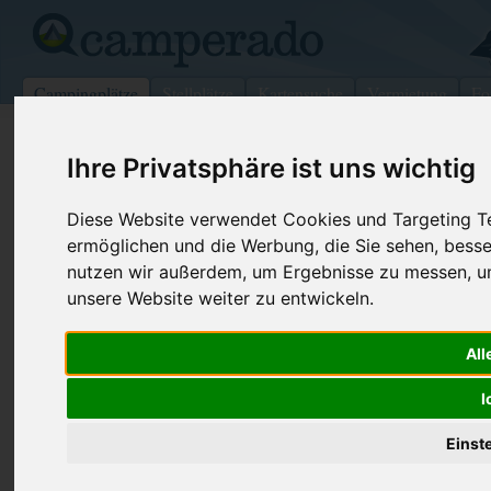
Campingplätze
Stellplätze
Kartensuche
Vermietung
Fo
>
Italien
>
Sizilien
>
Catania
>
Calatabiano
Ihre Privatsphäre ist uns wichtig
Camping Almoetia
Diese Website verwendet Cookies und Targeting Tec
Calatabiano - Italien
ermöglichen und die Werbung, die Sie sehen, besse
nutzen wir außerdem, um Ergebnisse zu messen, 
Kontaktdaten:
unsere Website weiter zu entwickeln.
Camping Almoetia
Via San Marco
Fax:
+39 095 64
All
95011 Calatabiano
Internet:
http://www.
Italien
I
(141 Aufrufe
Einst
Preise
Umgebung
Kontakt
Bilder (0)
Überblick