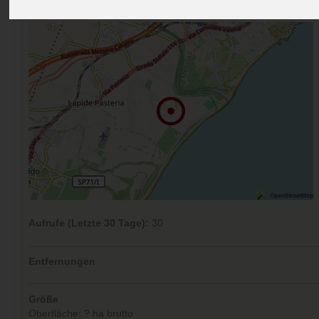
Kommentare (1)
Aufrufe (Letzte 30 Tage):
30
Entfernungen
Größe
Oberfläche: ? ha brutto