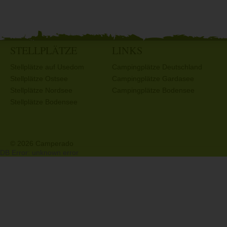
STELLPLÄTZE
LINKS
Stellplätze auf Usedom
Campingplätze Deutschland
Stellplätze Ostsee
Campingplätze Gardasee
Stellplätze Nordsee
Campingplätze Bodensee
Stellplätze Bodensee
© 2026 Camperado
DB Error: unknown error