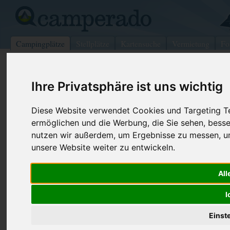
Campingplätze
Stellplätze
Kartensuche
Vermietung
Fo
>
Italien
>
Sizilien
>
Catania
>
Acireale
Ihre Privatsphäre ist uns wichtig
Camping Village Panorama
Acireale - Italien
Diese Website verwendet Cookies und Targeting Tec
ermöglichen und die Werbung, die Sie sehen, besse
Kontaktdaten:
nutzen wir außerdem, um Ergebnisse zu messen, 
Camping Village Panorama
unsere Website weiter zu entwickeln.
Via S.Caterina, 55
Telefon:
+39 095 76
95024
Acireale
7633978
All
Italien
Fax:
+39 095 60
I
Internet:
http://www.p
Einst
(81 Aufrufe)