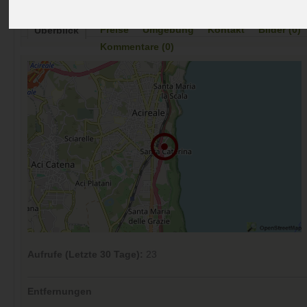
Preise
Umgebung
Kontakt
Bilder (0)
Überblick
Kommentare (0)
Aufrufe (Letzte 30 Tage):
23
Entfernungen