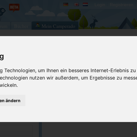
Login
Registrieren
rum
Bücher
Mein Camperado
Ich will...
ig
Druckansicht
Fehler melden
 Technologien, um Ihnen ein besseres Internet-Erlebnis zu
Kontakt aufnehmen
Bewerten
 Technologien nutzen wir außerdem, um Ergebnisse zu mess
wickeln.
Reservierungsanfrage
Eigene Bilder einst
1669
Merken
GPS-Koordinaten
gen ändern
campingmulino.it
)