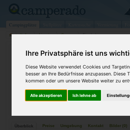
Campingplätze
Stellplätze
Kartensuche
Vermietung
Fo
>
Italien
>
Ligurien
>
Savona
>
Finale Ligure
Camping Del Mulino
Ihre Privatsphäre ist uns wicht
Finale Ligure - Italien (Ligurien)
Diese Website verwendet Cookies und Targeting
besser an Ihre Bedürfnisse anzupassen. Diese
Kontaktdaten:
kommen oder um unsere Website weiter zu ent
Camping Del Mulino
Via Castelli
Fax:
+39 019 60
Alle akzeptieren
Ich lehne ab
Einstellun
17024
Finale Ligure
Internet:
http://www.
Italien /
Ligurien
(478 Aufrufe
Preise
Umgebung
Kontakt
Bilder (0)
Überblick