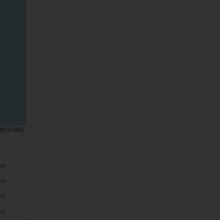
 2012 LINZ
re
re
re
re