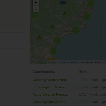
+
4
-
2
2
7
9
7
10
Leaflet
| ©
OpenStreetMap
contributors, Points ©
Campingplatz
Stadt
Camping Verdeazzurro
17024 Finale Ligu
Eurocamping Calvisio
17024 Finale Ligu
Parco Vacanze Foresta
17024 Finale Ligu
Camping San Martino
17024 Finale Ligu