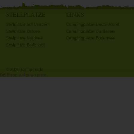
STELLPLÄTZE
LINKS
Stellplätze auf Usedom
Campingplätze Deutschland
Stellplätze Ostsee
Campingplätze Gardasee
Stellplätze Nordsee
Campingplätze Bodensee
Stellplätze Bodensee
© 2026 Camperado
DB Error: unknown error