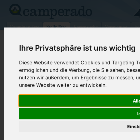
Campingplätze
Stellplätze
Kartensuche
Vermietung
Fo
>
Italien
>
Ligurien
>
Spotorno
Ihre Privatsphäre ist uns wichtig
Wohnmobilstellplatz in Spotorno
Diese Website verwendet Cookies und Targeting Tec
Italien (Ligurien)
ermöglichen und die Werbung, die Sie sehen, besse
nutzen wir außerdem, um Ergebnisse zu messen, 
Kontaktdaten:
unsere Website weiter zu entwickeln.
SP
Parkplatz
All
17028 Spotorno
Ligurien
-
Italien
I
Den obenstehenden QR-Code können Sie direkt mit ihrem
Einst
Smartphone scannen, dieser enthält die Geokoordinaten
und navigiert Sie direkt zu dem Stellplatz in Spotorno.