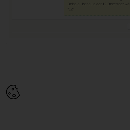
Beispiel: Ist heute der 12.Dezember wäh
"12"