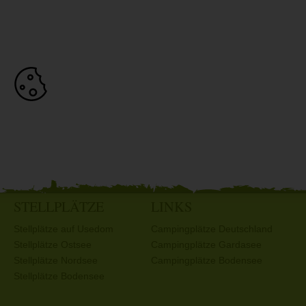
STELLPLÄTZE
LINKS
Stellplätze auf Usedom
Campingplätze Deutschland
Stellplätze Ostsee
Campingplätze Gardasee
Stellplätze Nordsee
Campingplätze Bodensee
Stellplätze Bodensee