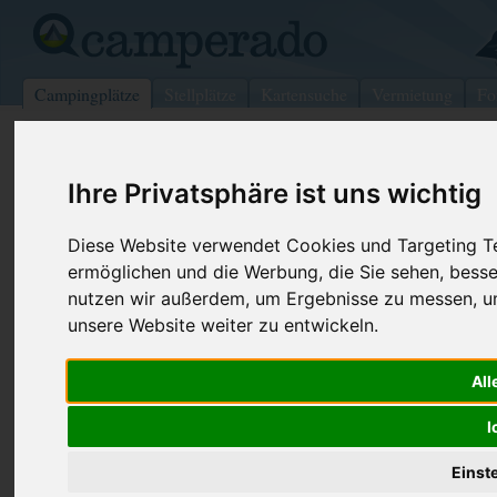
Campingplätze
Stellplätze
Kartensuche
Vermietung
Fo
>
Italien
>
Lombardei
>
Lecco
>
Colico
Ihre Privatsphäre ist uns wichtig
Camping Green Village
Colico - Italien (Lombardei)
Diese Website verwendet Cookies und Targeting Tec
ermöglichen und die Werbung, die Sie sehen, besse
Kontaktdaten:
nutzen wir außerdem, um Ergebnisse zu messen, 
Camping Green Village
unsere Website weiter zu entwickeln.
Via Nazionale sud, 60
Telefon:
+39 0341 9
23823 Colico
Fax:
+39 0341 9
All
Italien /
Lombardei
I
Preise
Umgebung
Kontakt
Bilder (0)
Überblick
Einst
Kommentare (0)