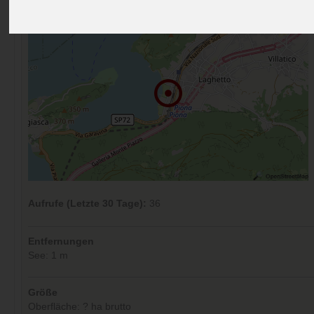
Aufrufe (Letzte 30 Tage):
36
Entfernungen
See: 1 m
Größe
Oberfläche: ? ha brutto