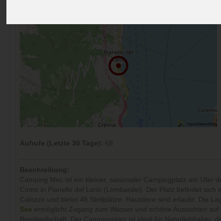
Aufrufe (Letzte 30 Tage):
68
Beschreibung:
Camping Mec ist ein kleiner, saisonaler Campingplatz am Ufer d
Como in Pianello del Lario (Lombardei). Der Platz befindet sich i
Calozzo und bietet 45 Stellplätze. Haustiere sind erlaubt. Die La
See
ermöglicht Zugang zum Wasser und schöne Aussichten auf
Berglandschaft. Der Campingplatz ist ideal für Naturliebhaber, 