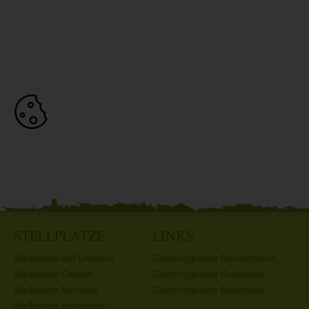
STELLPLÄTZE
LINKS
Stellplätze auf Usedom
Campingplätze Deutschland
Stellplätze Ostsee
Campingplätze Gardasee
Stellplätze Nordsee
Campingplätze Bodensee
Stellplätze Bodensee