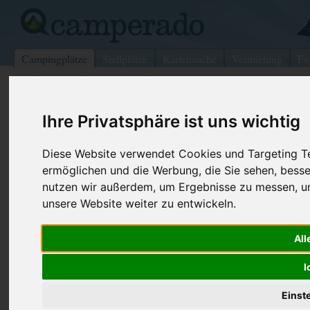
Campingplätze
Stellplätze
Kartensuche
Vermietung
Fo
>
Italien
>
Lombardei
>
Como
>
Pianello del Lario
Ihre Privatsphäre ist uns wichtig
Camping Mec
Pianello del Lario - Italien (Lombardei)
Diese Website verwendet Cookies und Targeting Tec
ermöglichen und die Werbung, die Sie sehen, besse
Kontaktdaten:
nutzen wir außerdem, um Ergebnisse zu messen, 
Camping Mec
unsere Website weiter zu entwickeln.
Via della Chiesa
Telefon:
+39034487
22010 Pianello del Lario
Fax:
+39 0344 8
All
Italien /
Lombardei
I
Preise
Umgebung
Kontakt
Bilder (0)
Überblick
Einst
Kommentare (0)