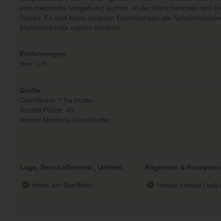
eine naturnahe Umgebung suchen. In der Nähe befinden sich kl
Dongo. Es sind keine weiteren Einrichtungen wie Schwimmbäde
Mietunterkünfte explizit erwähnt.
Entfernungen
See: 1 m
Größe
Oberfläche: ? ha brutto
Anzahl Plätze: 45
Anzahl Mietbare Unterkünfte: -
Lage, Beschaffenheit , Umfeld:
Allgemein & Rezeption
direkt am See/Meer
Hunde erlaubt (aufpre