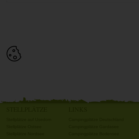
STELLPLÄTZE
LINKS
Stellplätze auf Usedom
Campingplätze Deutschland
Stellplätze Ostsee
Campingplätze Gardasee
Stellplätze Nordsee
Campingplätze Bodensee