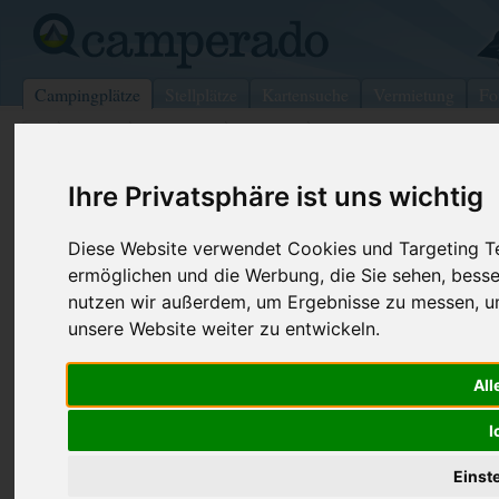
Campingplätze
Stellplätze
Kartensuche
Vermietung
Fo
>
Italien
>
Abruzzen
>
Teramo
>
Pineto
Ihre Privatsphäre ist uns wichtig
Camping Heliopolis
Pineto - Italien (Abruzzen)
Diese Website verwendet Cookies und Targeting Tec
ermöglichen und die Werbung, die Sie sehen, besse
Kontaktdaten:
nutzen wir außerdem, um Ergebnisse zu messen, 
Camping Heliopolis
unsere Website weiter zu entwickeln.
Contrada Villa Fumosa
Telefon:
+39 085 94
64025
Pineto
392 115072
All
Italien /
Abruzzen
Fax:
+39 085 94
I
Internet:
http://www.he
(120 Aufrufe
Einst