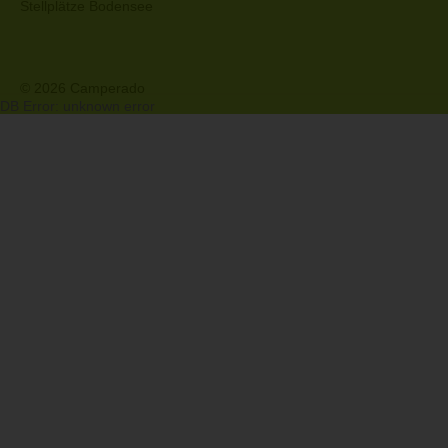
Stellplätze Bodensee
© 2026 Camperado
DB Error: unknown error