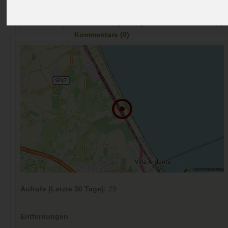
Preise
Umgebung
Kontakt
Bilder (0)
Überblick
Kommentare (0)
Aufrufe (Letzte 30 Tage):
29
Entfernungen