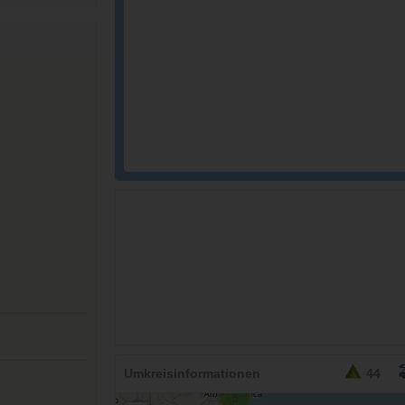
26,95
EURO
Umkreisinformationen
44
5