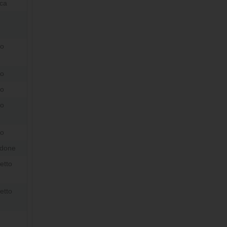
ica
ro
ro
ro
ro
no
ndone
etto
etto