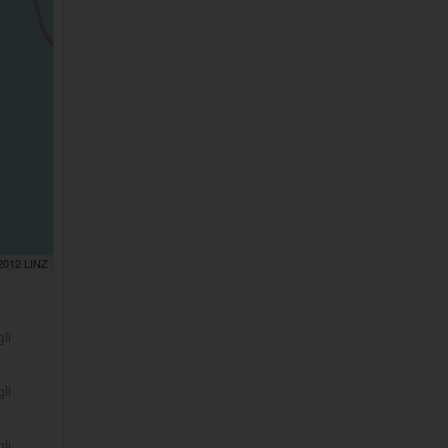
 2012 LINZ
li
li
li