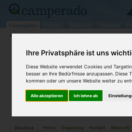
Campingplätze
Stellplätze
Kartensuche
Vermietung
Fo
>
Italien
>
Abruzzen
>
Teramo
>
Roseto Degli Abruzzi
Camping Surabaja
Ihre Privatsphäre ist uns wicht
Roseto Degli Abruzzi - Italien (Abruzzen)
Diese Website verwendet Cookies und Targeting
besser an Ihre Bedürfnisse anzupassen. Diese
Kontaktdaten:
kommen oder um unsere Website weiter zu ent
Camping Surabaja
Viale Makarska
Fax:
+39 085 89
Alle akzeptieren
Ich lehne ab
Einstellun
64026
Roseto Degli Abruzzi
Internet:
http://www.c
Italien /
Abruzzen
(226 Aufrufe
Preise
Umgebung
Kontakt
Bilder (0)
Überblick