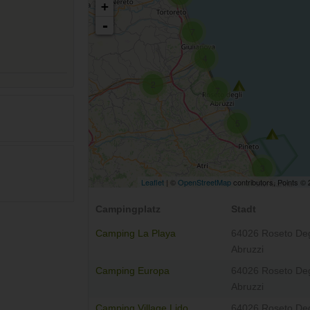
+
-
7
4
2
7
5
3
Leaflet
| ©
OpenStreetMap
contributors, Points ©
Campingplatz
Stadt
Camping La Playa
64026 Roseto Deg
Abruzzi
Camping Europa
64026 Roseto Deg
Abruzzi
Camping Village Lido
64026 Roseto Deg