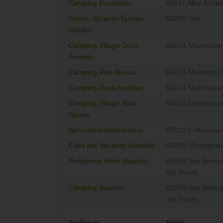
Camping Eucaliptus
64011 Alba Adriat
Centro Vacanze Europe
64028 Silvi
Garden
Camping Village Duca
64014 Martinsicu
Amedeo
Camping Riva Nuova
64014 Martinsicu
Camping Duca Amedeo
64014 Martinsicu
Camping Village Riva
64014 Martinsicu
Nuova
Abruzzocasacampagna
65010 Collecorvi
Casa per Vacanze Natalino
63030 Montepra
Residence Hotel Majestic
63039 San Bened
del Tronto
Camping Seaside
63039 San Bened
del Tronto
Stellplatz
Stadt