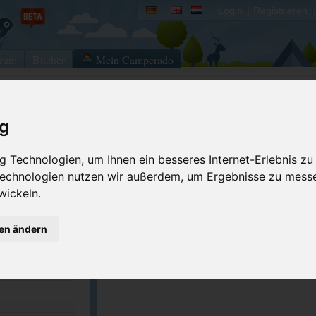
Login
Registrieren
rum
Bücher
Mein Camperado
Ich will...
ig
Druckansicht
Fehler melden
 Technologien, um Ihnen ein besseres Internet-Erlebnis zu
 Technologien nutzen wir außerdem, um Ergebnisse zu mess
Kontakt aufnehmen
Bewerten
wickeln.
Reservierungsanfrage
Eigene Bilder einst
33188
Merken
GPS-Koordinaten
gen ändern
amping.it/abruz...
)
ACSI Campingführer Europa 2024
inkl. ACSI CampingCard Ermässigungskart