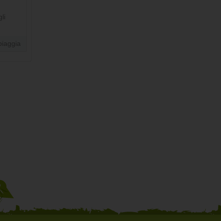
li
iaggia