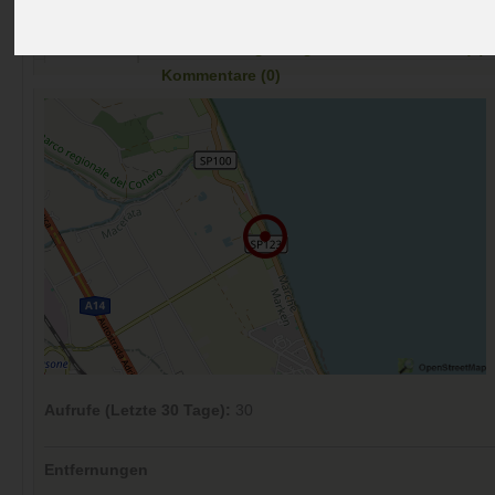
Preise
Umgebung
Kontakt
Bilder (0)
Überblick
Kommentare (0)
Aufrufe (Letzte 30 Tage):
30
Entfernungen