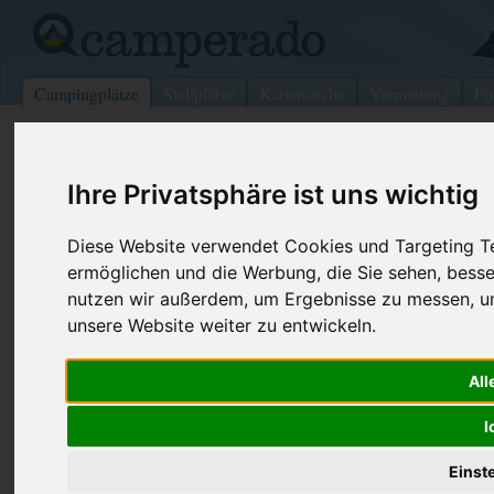
Campingplätze
Stellplätze
Kartensuche
Vermietung
Fo
>
Italien
>
Marken
>
Macerata
>
Porto Recanati
Ihre Privatsphäre ist uns wichtig
Camping La Medusa
Porto Recanati - Italien (Marken)
Diese Website verwendet Cookies und Targeting Tec
ermöglichen und die Werbung, die Sie sehen, besse
Kontaktdaten:
nutzen wir außerdem, um Ergebnisse zu messen, 
Camping La Medusa
unsere Website weiter zu entwickeln.
Lungomare Scarfiotti
Telefon:
+39 071 75
62017
Porto Recanati
- au??er Se
All
Italien /
Marken
Fax:
+39 071 73
I
Internet:
http://www.
(208 Aufrufe
Einst