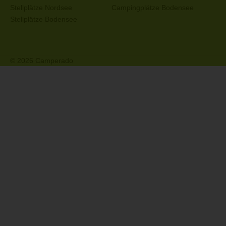
Stellplätze Nordsee
Campingplätze Bodensee
Stellplätze Bodensee
© 2026 Camperado