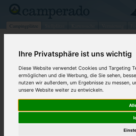
Campingplätze
Stellplätze
Kartensuche
Vermietung
Fo
>
Italien
>
Marken
>
Macerata
>
Porto Recanati
Camping Paradise
Ihre Privatsphäre ist uns wichtig
Porto Recanati - Italien (Marken)
Diese Website verwendet Cookies und Targeting Tec
ermöglichen und die Werbung, die Sie sehen, besse
Kontaktdaten:
nutzen wir außerdem, um Ergebnisse zu messen, 
Camping Paradise
unsere Website weiter zu entwickeln.
--
Telefon:
+39 071 97
Via Santa Maria in Potenza, 30/A
Fax:
+39 071 92
All
62017
Porto Recanati
Italien /
Marken
Internet:
http://www.
I
(713 Aufrufe
Einst