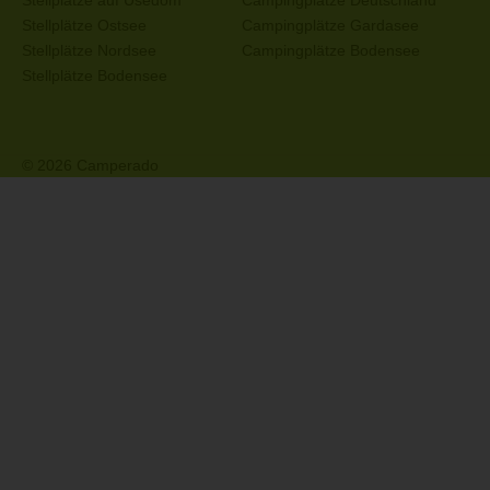
Stellplätze auf Usedom
Campingplätze Deutschland
Stellplätze Ostsee
Campingplätze Gardasee
Stellplätze Nordsee
Campingplätze Bodensee
Stellplätze Bodensee
© 2026 Camperado