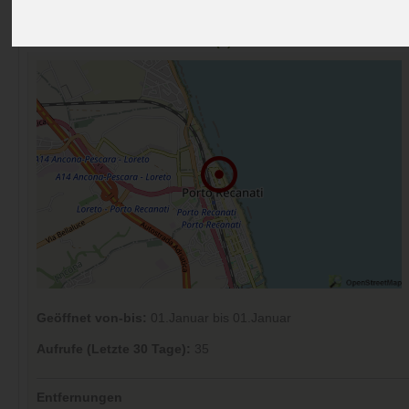
Preise
Umgebung
Kontakt
Bilder (5)
Überblick
Kommentare (0)
Geöffnet von-bis:
01.Januar bis 01.Januar
Aufrufe (Letzte 30 Tage):
35
Entfernungen