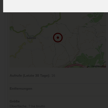
Kommentare (0)
Aufrufe (Letzte 30 Tage):
16
Entfernungen
Größe
Oberfläche: ? ha brutto