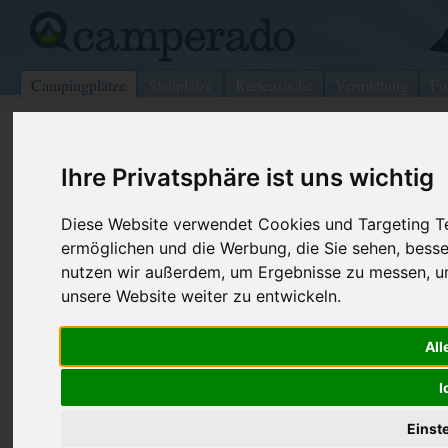
Campingplätze
Stellplätze
Kartensuche
Vermietung
Fo
>
Italien
>
Paestum
Camping Mare Pineta
Ihre Privatsphäre ist uns wichtig
Paestum - Italien (Kampanien)
Diese Website verwendet Cookies und Targeting Tec
ermöglichen und die Werbung, die Sie sehen, besse
Kontaktdaten:
nutzen wir außerdem, um Ergebnisse zu messen, 
Camping Mare Pineta
unsere Website weiter zu entwickeln.
Via Laura, 85
Fax:
+39 0828 7
84063 Paestum
Internet:
http://www.
All
Italien /
Kampanien
(151 Aufrufe
I
Einst
Preise
Umgebung
Kontakt
Bilder (0)
Überblick