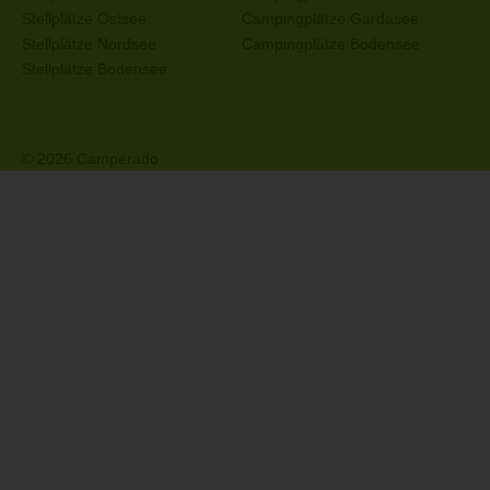
Stellplätze Ostsee
Campingplätze Gardasee
Stellplätze Nordsee
Campingplätze Bodensee
Stellplätze Bodensee
© 2026 Camperado