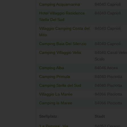
Camping Acquamarina
84040 Caprioli
Hotel Villaggio Residence
84040 Caprioli
Stella Del Sud
Villaggio Camping Costa del
84040 Caprioli
Mito
Camping Baia Del Silenzio
84040 Caprioli
Camping Villaggio Velia
84040 Casal Veli
Scalo
Camping Alba
84046 Ascea
Camping Primula
84040 Pisciotta
Camping Stella del Sud
84040 Pisciotta
Villaggio La Marée
84066 Pisciotta
Camping la Maree
84066 Pisciotta
Stellplatz
Stadt
'La Petrosa', Via
84052 Ceraso