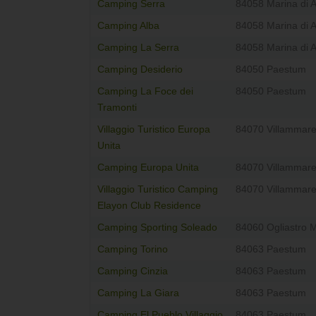
Camping Serra
84058 Marina di 
Camping Alba
84058 Marina di 
Camping La Serra
84058 Marina di 
Camping Desiderio
84050 Paestum
Camping La Foce dei
84050 Paestum
Tramonti
Villaggio Turistico Europa
84070 Villammar
Unita
Camping Europa Unita
84070 Villammar
Villaggio Turistico Camping
84070 Villammar
Elayon Club Residence
Camping Sporting Soleado
84060 Ogliastro 
Camping Torino
84063 Paestum
Camping Cinzia
84063 Paestum
Camping La Giara
84063 Paestum
Camping El Pueblo Villaggio
84063 Paestum