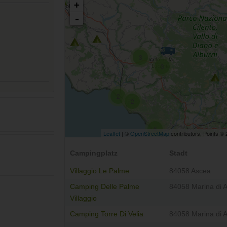
+
-
3
3
2
2
6
Leaflet
| ©
OpenStreetMap
contributors, Points ©
Campingplatz
Stadt
Villaggio Le Palme
84058 Ascea
Camping Delle Palme
84058 Marina di 
Villaggio
Camping Torre Di Velia
84058 Marina di 