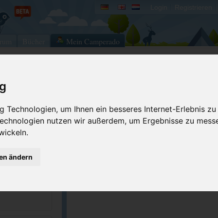
Login
Registrieren
rum
Bücher
Mein Camperado
Ich will...
ig
Druckansicht
Fehler melden
 Technologien, um Ihnen ein besseres Internet-Erlebnis zu
 Technologien nutzen wir außerdem, um Ergebnisse zu mess
Kontakt aufnehmen
Bewerten
wickeln.
Reservierungsanfrage
Eigene Bilder einst
17103
Merken
GPS-Koordinaten
gen ändern
71406
ingnuovo.it/en/...
ACSI Campingführer Europa 2024
inkl. ACSI CampingCard Ermässigungskart