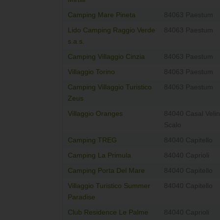
Camping Mare Pineta
84063 Paestum
Lido Camping Raggio Verde
84063 Paestum
s.a.s.
Camping Villaggio Cinzia
84063 Paestum
Villaggio Torino
84063 Paestum
Camping Villaggio Turistico
84063 Paestum
Zeus
Villaggio Oranges
84040 Casal Veli
Scalo
Camping TREG
84040 Capitello
Camping La Primula
84040 Caprioli
Camping Porta Del Mare
84040 Capitello
Villaggio Turistico Summer
84040 Capitello
Paradise
Club Residence Le Palme
84040 Caprioli