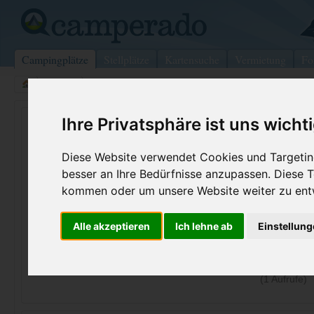
Campingplätze
Stellplätze
Kartensuche
Vermietung
Fo
>
Italien
>
Marina di Ascea
Camping Nuovo Lem
Ihre Privatsphäre ist uns wicht
Marina di Ascea - Italien (Kampanien)
Diese Website verwendet Cookies und Targeting
besser an Ihre Bedürfnisse anzupassen. Diese
Kontaktdaten:
kommen oder um unsere Website weiter zu ent
Camping Nuovo Lem
via Acqua Bollita
Telefon:
+39 338 96
Alle akzeptieren
Ich lehne ab
Einstellun
84058 Marina di Ascea
Fax:
+39 0974 9
Italien /
Kampanien
Internet:
https://camp
(1 Aufrufe)