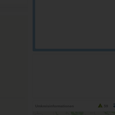
26,95
EURO
Umkreisinformationen
59