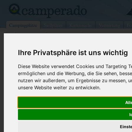
Campingplätze
Stellplätze
Kartensuche
Vermietung
Fo
>
Deutschland
>
Niedersachsen
>
Clausthal-Zellerfeld
Camping Prahljust
Ihre Privatsphäre ist uns wichtig
Clausthal-Zellerfeld - Deutschland
Diese Website verwendet Cookies und Targeting Tec
(Niedersachsen)
ermöglichen und die Werbung, die Sie sehen, besse
nutzen wir außerdem, um Ergebnisse zu messen, 
Kontaktdaten:
unsere Website weiter zu entwickeln.
Telefon:
(0)5323-13
Camping Prahljust
Reinhard W. Struve
Fax:
(0)5323-78
All
An den langen Brüchen 4
Internet:
https://www.
38678
Clausthal-Zellerfeld
I
(131 Aufrufe
Deutschland /
Niedersachsen
Einst