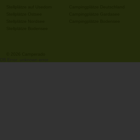
Stellplätze auf Usedom
Campingplätze Deutschland
Stellplätze Ostsee
Campingplätze Gardasee
Stellplätze Nordsee
Campingplätze Bodensee
Stellplätze Bodensee
© 2026 Camperado
DB Error: unknown error