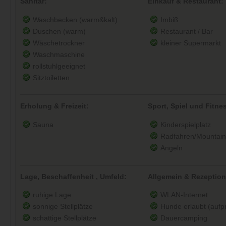
Sanitär:
Einkauf & Restaurant:
Waschbecken (warm&kalt)
Imbiß
Duschen (warm)
Restaurant / Bar
Wäschetrockner
kleiner Supermarkt
Waschmaschine
rollstuhlgeeignet
Sitztoiletten
Erholung & Freizeit:
Sport, Spiel und Fitne
Sauna
Kinderspielplatz
Radfahren/Mountain
Angeln
Lage, Beschaffenheit , Umfeld:
Allgemein & Rezeption
ruhige Lage
WLAN-Internet
sonnige Stellplätze
Hunde erlaubt (aufpre
schattige Stellplätze
Dauercamping