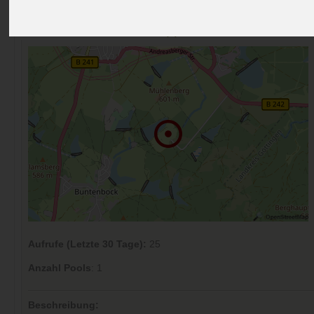
Preise
Umgebung
Kontakt
Bilder (0)
Überblick
Kommentare (0)
Aufrufe (Letzte 30 Tage):
25
Anzahl Pools
: 1
Beschreibung: