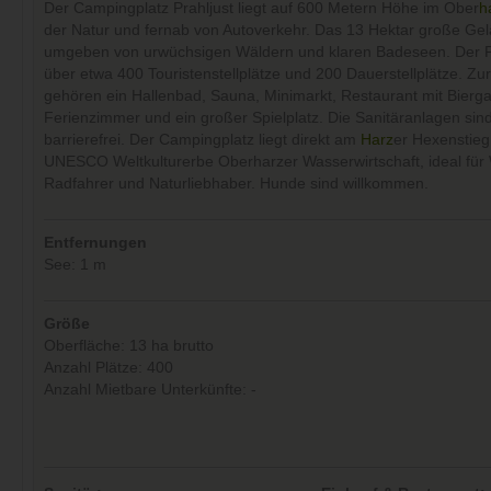
Der Campingplatz Prahljust liegt auf 600 Metern Höhe im Ober
h
der Natur und fernab von Autoverkehr. Das 13 Hektar große Gel
umgeben von urwüchsigen Wäldern und klaren Badeseen. Der Pl
über etwa 400 Touristenstellplätze und 200 Dauerstellplätze. Zu
gehören ein Hallenbad, Sauna, Minimarkt, Restaurant mit Bierga
Ferienzimmer und ein großer Spielplatz. Die Sanitäranlagen sin
barrierefrei. Der Campingplatz liegt direkt am
Harz
er Hexenstieg
UNESCO Weltkulturerbe Oberharzer Wasserwirtschaft, ideal für
Radfahrer und Naturliebhaber. Hunde sind willkommen.
Entfernungen
See: 1 m
Größe
Oberfläche: 13 ha brutto
Anzahl Plätze: 400
Anzahl Mietbare Unterkünfte: -