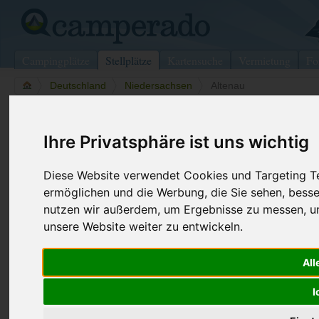
Campingplätze
Stellplätze
Kartensuche
Vermietung
Fo
>
Deutschland
>
Niedersachsen
>
Altenau
Wohnmobilstellplatz in Altenau
Ihre Privatsphäre ist uns wichtig
Deutschland (Niedersachsen)
Diese Website verwendet Cookies und Targeting Tec
ermöglichen und die Werbung, die Sie sehen, besse
Kontaktdaten:
nutzen wir außerdem, um Ergebnisse zu messen, 
Wohnmobilstellplatz Alter Bahnhof
Altenauu
unsere Website weiter zu entwickeln.
38707 Altenau
Niedersachsen
-
Deutschland
All
Den obenstehenden QR-Code können Sie direkt mit ihrem
I
Smartphone scannen, dieser enthält die Geokoordinaten
und navigiert Sie direkt zu dem Stellplatz in Altenau.