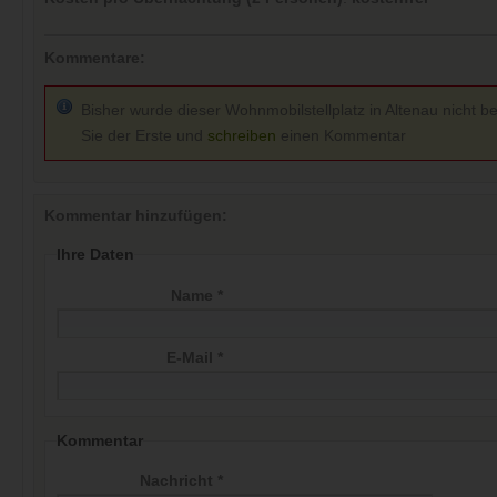
Kommentare:
Bisher wurde dieser Wohnmobilstellplatz in Altenau nicht be
Sie der Erste und
schreiben
einen Kommentar
Kommentar hinzufügen:
Ihre Daten
Name *
E-Mail *
Kommentar
Nachricht *