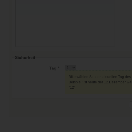
Sicherheit
Tag *
Bitte wählen Sie den aktuellen Tag des
Beispiel: Ist heute der 12.Dezember wäh
"12"