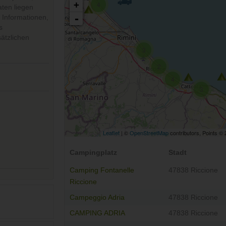
+
4
aten liegen
-
e Informationen,
s
ätzlichen
3
2
4
3
Leaflet
| ©
OpenStreetMap
contributors, Points ©
Campingplatz
Stadt
Camping Fontanelle
47838 Riccione
Riccione
Campeggio Adria
47838 Riccione
CAMPING ADRIA
47838 Riccione