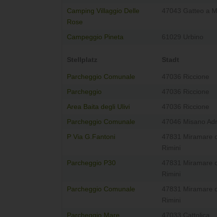
Camping Villaggio Delle
47043 Gatteo a 
Rose
Campeggio Pineta
61029 Urbino
Stellplatz
Stadt
Parcheggio Comunale
47036 Riccione
Parcheggio
47036 Riccione
Area Baita degli Ulivi
47036 Riccione
Parcheggio Comunale
47046 Misano Adr
P Via G.Fantoni
47831 Miramare d
Rimini
Parcheggio P30
47831 Miramare d
Rimini
Parcheggio Comunale
47831 Miramare d
Rimini
Parcheggio Mare
47033 Cattolica