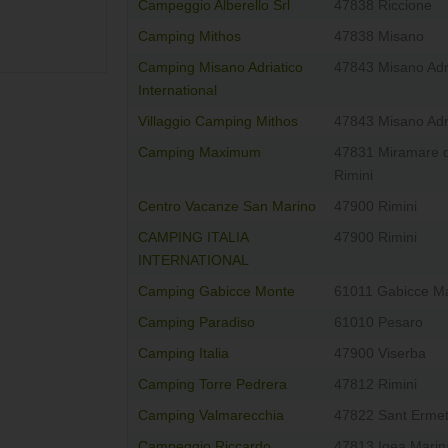
Campeggio Alberello Srl
47838 Riccione
Camping Mithos
47838 Misano
Camping Misano Adriatico
47843 Misano Adr
International
Villaggio Camping Mithos
47843 Misano Adr
Camping Maximum
47831 Miramare d
Rimini
Centro Vacanze San Marino
47900 Rimini
CAMPING ITALIA
47900 Rimini
INTERNATIONAL
Camping Gabicce Monte
61011 Gabicce M
Camping Paradiso
61010 Pesaro
Camping Italia
47900 Viserba
Camping Torre Pedrera
47812 Rimini
Camping Valmarecchia
47822 Sant Erme
Campeggio Riccardo
47813 Igea Marin