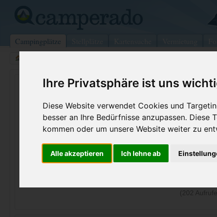
Campingplätze
Stellplätze
Kartensuche
Vermietung
Fo
>
Italien
>
Emilia-Romagna
>
Rimini
>
Riccione
Ihre Privatsphäre ist uns wicht
Camping Riccione
Riccione - Italien (Emilia-Romagna)
Diese Website verwendet Cookies und Targeting
besser an Ihre Bedürfnisse anzupassen. Diese
Kontaktdaten:
kommen oder um unsere Website weiter zu ent
Camping Riccione
Via Marsala 10
Telefon:
+39 0541 6
Alle akzeptieren
Ich lehne ab
Einstellun
47838
Riccione
Fax:
+39 0541 6
Italien /
Emilia-Romagna
Internet:
http://www.c
(202 Aufrufe