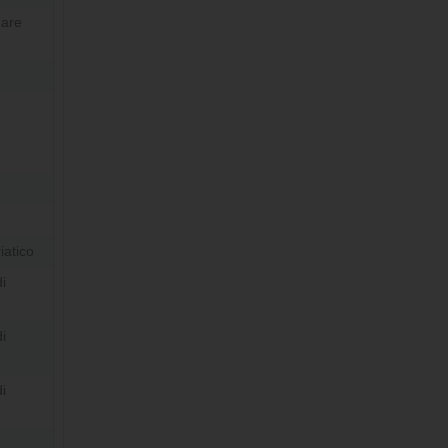
Mare
iatico
i
i
i