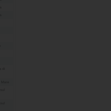
a
a
o
 di
 Mare
sul
sul