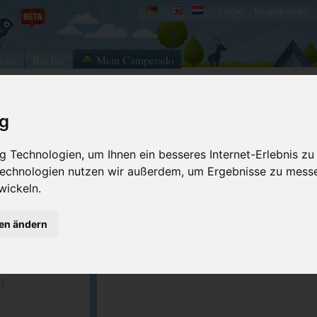
Login
Registrieren
rum
Bücher
Mein Camperado
ig
Ich will...
 Technologien, um Ihnen ein besseres Internet-Erlebnis zu
Druckansicht
Fehler melden
 Technologien nutzen wir außerdem, um Ergebnisse zu mess
Kontakt aufnehmen
Bewerten
wickeln.
Reservierungsanfrage
Eigene Bilder einst
90160
Merken
GPS-Koordinaten
gen ändern
90044
ampingriccione.it
ACSI Campingführer Europa 2024
)
inkl. ACSI CampingCard Ermässigungskart