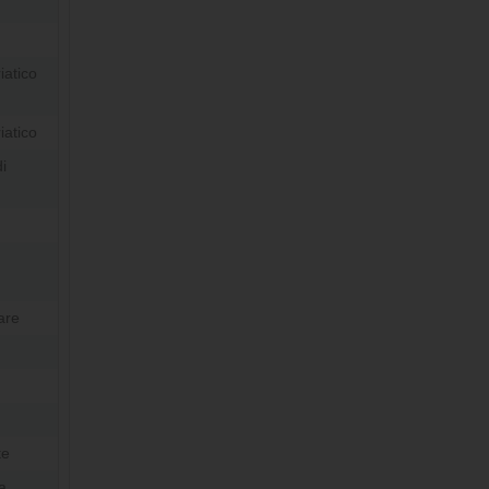
iatico
iatico
i
are
te
a