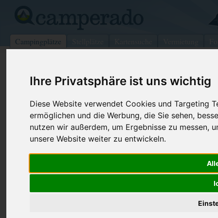
Campingplätze
Stellplätze
Kartensuche
Vermietung
Fo
>
Italien
>
Marken
>
Pesaro-Urbino
>
Pesaro
Ihre Privatsphäre ist uns wichtig
Camping Marinella
Pesaro - Italien (Marken)
Diese Website verwendet Cookies und Targeting Tec
ermöglichen und die Werbung, die Sie sehen, besse
nutzen wir außerdem, um Ergebnisse zu messen, 
Kontaktdaten:
unsere Website weiter zu entwickeln.
Camping Marinella
S.S.16 Adriatica Km.244
Telefon:
+39 333 25
61100
Pesaro
2137040
All
Italien /
Marken
Fax:
+39 0721 5
I
Internet:
http://www.
Einst
(540 Aufrufe