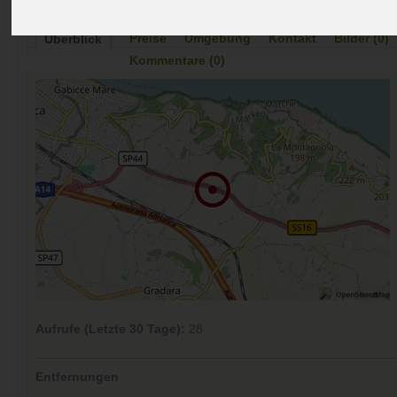
Preise
Umgebung
Kontakt
Bilder (0)
Überblick
Kommentare (0)
Aufrufe (Letzte 30 Tage):
28
Entfernungen