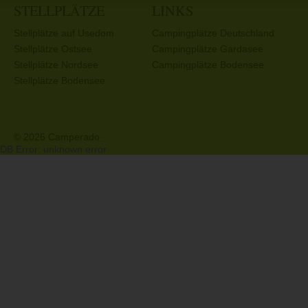
STELLPLÄTZE
LINKS
Stellplätze auf Usedom
Campingplätze Deutschland
Stellplätze Ostsee
Campingplätze Gardasee
Stellplätze Nordsee
Campingplätze Bodensee
Stellplätze Bodensee
© 2026 Camperado
DB Error: unknown error