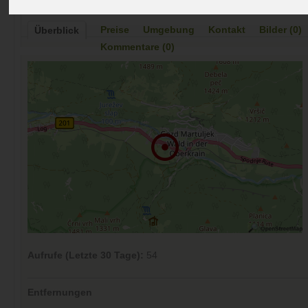
Preise
Umgebung
Kontakt
Bilder (0)
Überblick
Kommentare (0)
Aufrufe (Letzte 30 Tage):
54
Entfernungen