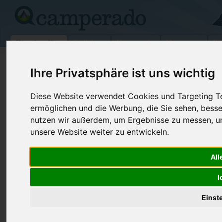
Campingplätze
Stellplätze
Kartensuche
Vermietung
Fo
>
Slowenien
>
Gozd Martuljek
Ihre Privatsphäre ist uns wichtig
Camping Spik
Diese Website verwendet Cookies und Targeting Tec
Gozd Martuljek - Slowenien
ermöglichen und die Werbung, die Sie sehen, besse
nutzen wir außerdem, um Ergebnisse zu messen, 
Kontaktdaten:
unsere Website weiter zu entwickeln.
Camping Spik
Telefon:
+386 (0)45
All
Jezerci 21
Fax:
+386 (0)45
4282 Gozd Martuljek
I
Slowenien
Internet:
http://www.h
Einst
kg.si
(1164 Aufru