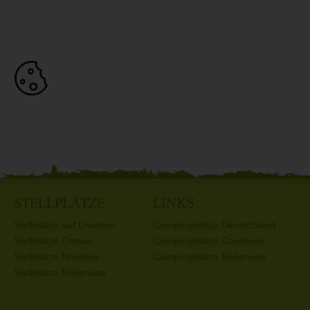
STELLPLÄTZE
LINKS
Stellplätze auf Usedom
Campingplätze Deutschland
Stellplätze Ostsee
Campingplätze Gardasee
Stellplätze Nordsee
Campingplätze Bodensee
Stellplätze Bodensee