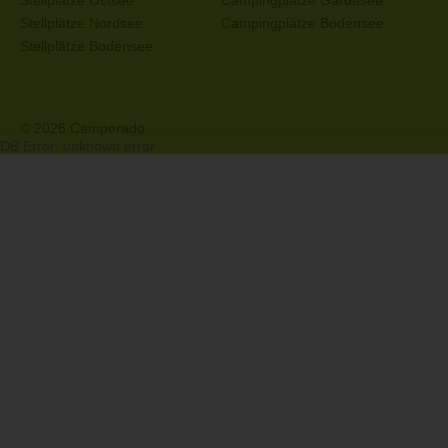
Stellplätze Ostsee
Campingplätze Gardasee
Stellplätze Nordsee
Campingplätze Bodensee
Stellplätze Bodensee
© 2026 Camperado
DB Error: unknown error