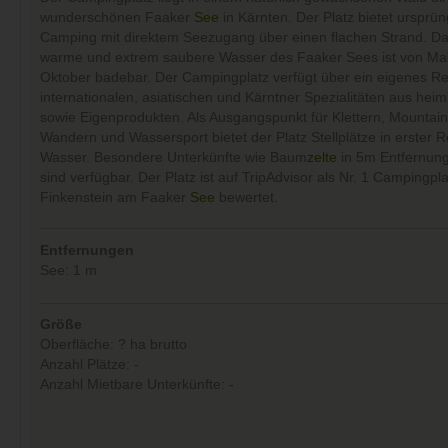
wunderschönen Faaker
See
in Kärnten. Der Platz bietet ursprün
Camping mit direktem Seezugang über einen flachen Strand. Das
warme und extrem saubere Wasser des Faaker Sees ist von Mai 
Oktober badebar. Der Campingplatz verfügt über ein eigenes Re
internationalen, asiatischen und Kärntner Spezialitäten aus hei
sowie Eigenprodukten. Als Ausgangspunkt für Klettern, Mountain
Wandern und Wassersport bietet der Platz Stellplätze in erster R
Wasser. Besondere Unterkünfte wie Baum
zelte
in 5m Entfernun
sind verfügbar. Der Platz ist auf TripAdvisor als Nr. 1 Campingpla
Finkenstein am Faaker
See
bewertet.
Entfernungen
See: 1 m
Größe
Oberfläche: ? ha brutto
Anzahl Plätze: -
Anzahl Mietbare Unterkünfte: -