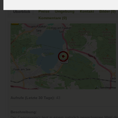
Preise
Umgebung
Kontakt
Bilder (0)
Überblick
Kommentare (0)
Aufrufe (Letzte 30 Tage):
43
Beschreibung:
Der Campingplatz liegt in einem natürlich gewachsenen Wald di