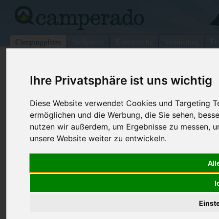
Campingplätze
Stellplätze
Kartensuche
Vermietung
Fo
>
Österreich
>
Kärnten
>
Villach Land
>
Faak am See
Ihre Privatsphäre ist uns wichtig
Strandcamping Anderwald
Diese Website verwendet Cookies und Targeting Tec
Faak am See - Österreich (Kärnten)
ermöglichen und die Werbung, die Sie sehen, besse
nutzen wir außerdem, um Ergebnisse zu messen, 
Kontaktdaten:
unsere Website weiter zu entwickeln.
Strandcamping Anderwald
Strand-Nord 4
Telefon:
+43/(0)425
9583 Faak am See
Saison: 266
All
Österreich /
Kärnten
Fax:
+43/(0)425
I
Internet:
https://www
Einst
(325 Aufrufe