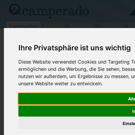
Campingplätze
Stellplätze
Kartensuche
Vermietung
Fo
>
Italien
>
Emilia-Romagna
>
Ferrara
>
Comacchio
Ihre Privatsphäre ist uns wichtig
Camping Bungalow Park Tahiti
Diese Website verwendet Cookies und Targeting Tec
Comacchio - Italien (Emilia-Romagna)
ermöglichen und die Werbung, die Sie sehen, besse
nutzen wir außerdem, um Ergebnisse zu messen, 
Kontaktdaten:
unsere Website weiter zu entwickeln.
Camping Bungalow Park Tahiti
Viale Libia, 133
Telefon:
+39 0533 
All
44020
Comacchio
Fax:
+39 0533 
Italien /
Emilia-Romagna
I
Internet:
http://www
(191 Aufruf
Einst
Buchung