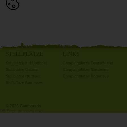
STELLPLÄTZE
LINKS
Stellplätze auf Usedom
Campingplätze Deutschland
Stellplätze Ostsee
Campingplätze Gardasee
Stellplätze Nordsee
Campingplätze Bodensee
Stellplätze Bodensee
© 2026 Camperado
DB Error: unknown error