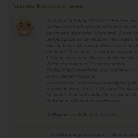
Neuester Kommentar
(mehr)
Wir haben für Anfang 07/10 mit 3 Familien jewe
Stellplatz der Kat.B gebucht und haben per Mai
bekommen, diese seien 80 qm groß. Als wir di
Stellplatzgröße bei der Anreise hinterfragten, 
täuscht, bauen Sie mal auf."Plätze waren tatsä
56,58 und 70 qm groß. Es war total eng und wir
1 Tag umziehen oder Wellnessgutschein erhal
Wellness genommen. Strand war immer
dreckig(Müll,Damenbinden und Kondome). In 
B kein warmes Wasser in
Damendusche,Toilettenbrillenbefestigung gelb
Herbstlaub wurde am 17.7.10 in der Hochsai
"gestaubt". Sind total enttäuscht, nie wieder. G
Pool und das Restaurant am Eingang.
C,Wagner
am
06.08.2010 23:28
Uhr
Alle Bewertungen anzeigen
Neue Bewert