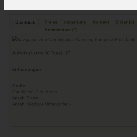
Preise
Umgebung
Kontakt
Bilder (0)
Überblick
Kommentare (1)
Aufrufe (Letzte 30 Tage):
17
Entfernungen
Größe
Oberfläche: ? ha brutto
Anzahl Plätze: -
Anzahl Mietbare Unterkünfte: -