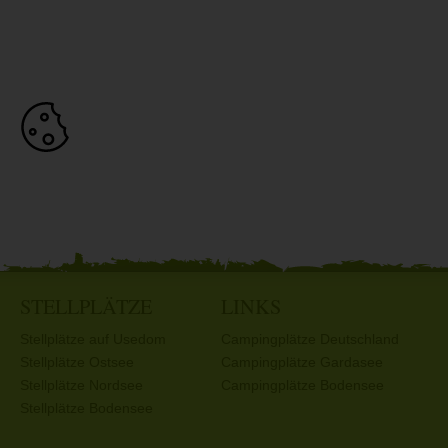
STELLPLÄTZE
LINKS
Stellplätze auf Usedom
Campingplätze Deutschland
Stellplätze Ostsee
Campingplätze Gardasee
Stellplätze Nordsee
Campingplätze Bodensee
Stellplätze Bodensee