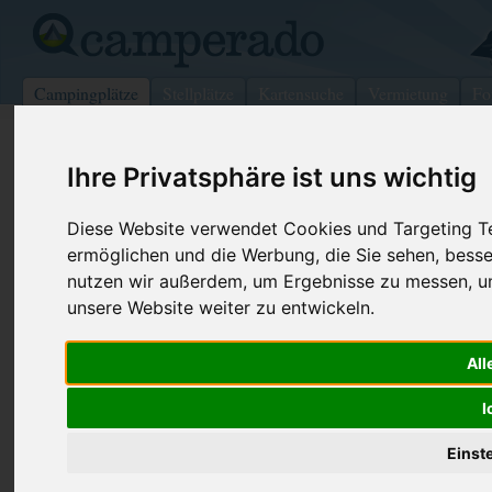
Campingplätze
Stellplätze
Kartensuche
Vermietung
Fo
>
Italien
>
Lido Spina
Ihre Privatsphäre ist uns wichtig
Spina Camping Village
Diese Website verwendet Cookies und Targeting Tec
Lido Spina - Italien (Emilia-Romagna)
ermöglichen und die Werbung, die Sie sehen, besse
nutzen wir außerdem, um Ergebnisse zu messen, 
Kontaktdaten:
unsere Website weiter zu entwickeln.
Spina Camping Village
Via del Campeggio, 99
Telefon:
+39 0533-
44024 Lido Spina
All
Fax:
+39 0533 
Italien /
Emilia-Romagna
I
Internet:
http://www.
(297 Aufruf
Einst
Buchung