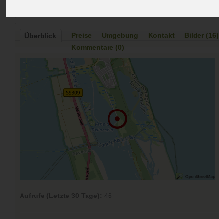
Preise
Umgebung
Kontakt
Bilder (16)
Überblick
Kommentare (0)
Aufrufe (Letzte 30 Tage):
46