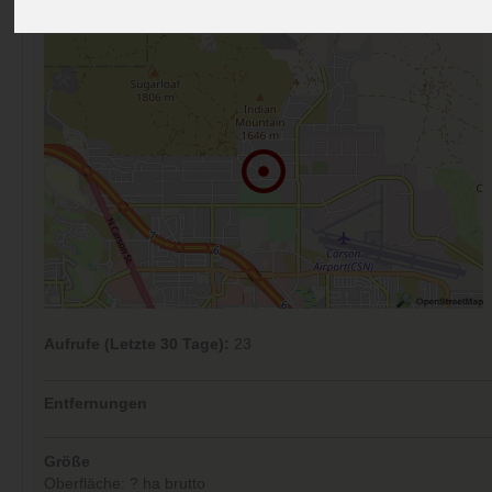
Kommentare (0)
Aufrufe (Letzte 30 Tage):
23
Entfernungen
Größe
Oberfläche: ? ha brutto