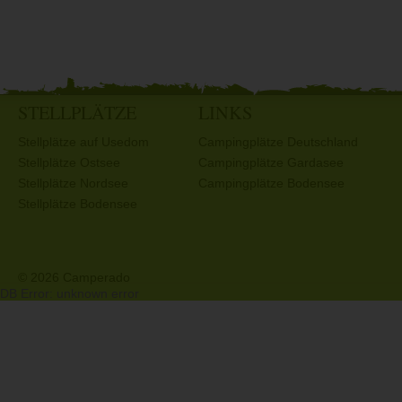
STELLPLÄTZE
LINKS
Stellplätze auf Usedom
Campingplätze Deutschland
Stellplätze Ostsee
Campingplätze Gardasee
Stellplätze Nordsee
Campingplätze Bodensee
Stellplätze Bodensee
© 2026 Camperado
DB Error: unknown error