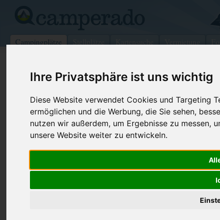
Campingplätze
Stellplätze
Kartensuche
Vermietung
Fo
>
USA
>
Nevada
>
Carson City
Ihre Privatsphäre ist uns wichtig
Carson Rv
Diese Website verwendet Cookies und Targeting Tec
Carson City - USA (Nevada)
ermöglichen und die Werbung, die Sie sehen, besse
nutzen wir außerdem, um Ergebnisse zu messen, 
Kontaktdaten:
unsere Website weiter zu entwickeln.
Carson Rv
Telefon:
+1 (775)88
All
4550 N Carson St
Internet:
https://www
89706 Carson City
(4 Aufrufe)
I
USA /
Nevada
Einst
Preise
Umgebung
Kontakt
Bilder (0)
Überblick