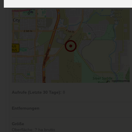
Kommentare (0)
Aufrufe (Letzte 30 Tage):
8
Entfernungen
Größe
Oberfläche: ? ha brutto