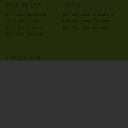
STELLPLÄTZE
LINKS
Stellplätze auf Usedom
Campingplätze Deutschland
Stellplätze Ostsee
Campingplätze Gardasee
Stellplätze Nordsee
Campingplätze Bodensee
Stellplätze Bodensee
© 2026 Camperado