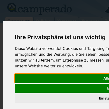
Campingplätze
Stellplätze
Kartensuche
Vermietung
Fo
>
USA
>
Nevada
>
Carson City
Ihre Privatsphäre ist uns wichtig
Comstock Country Rv Resort
Diese Website verwendet Cookies und Targeting Tec
Carson City - USA (Nevada)
ermöglichen und die Werbung, die Sie sehen, besse
nutzen wir außerdem, um Ergebnisse zu messen, 
Kontaktdaten:
unsere Website weiter zu entwickeln.
Comstock Country Rv Resort
Telefon:
+1 (775)88
All
5400 S Carson St
Internet:
https://www
89701 Carson City
I
(5 Aufrufe)
USA /
Nevada
Einst
Preise
Umgebung
Kontakt
Bilder (0)
Überblick