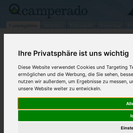
Campingplätze
Stellplätze
Kartensuche
Vermietung
Fo
>
USA
>
The Dalles
Columbia River Gorge Visitors Ass
Ihre Privatsphäre ist uns wichtig
The Dalles - USA
Diese Website verwendet Cookies und Targeting Tec
ermöglichen und die Werbung, die Sie sehen, besse
Kontaktdaten:
Telefon:
+1 (800)98
nutzen wir außerdem, um Ergebnisse zu messen, 
Columbia River Gorge Visitors Assoc
unsere Website weiter zu entwickeln.
Internet:
http://visitc
(1 Aufrufe)
404 W 2nd St
All
94055 The Dalles
USA
I
Einst
Preise
Umgebung
Bilder (0)
Kommenta
Überblick