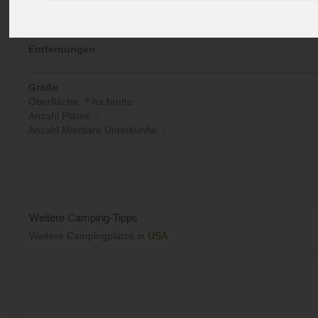
Aufrufe (Letzte 30 Tage):
19
Entfernungen
Größe
Oberfläche: ? ha brutto
Anzahl Plätze: -
Anzahl Mietbare Unterkünfte: -
Weitere Camping-Tipps
Weitere Campingplätze in
USA