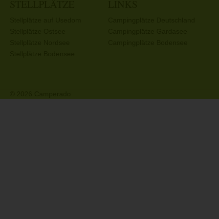
STELLPLÄTZE
LINKS
Stellplätze auf Usedom
Campingplätze Deutschland
Stellplätze Ostsee
Campingplätze Gardasee
Stellplätze Nordsee
Campingplätze Bodensee
Stellplätze Bodensee
© 2026 Camperado