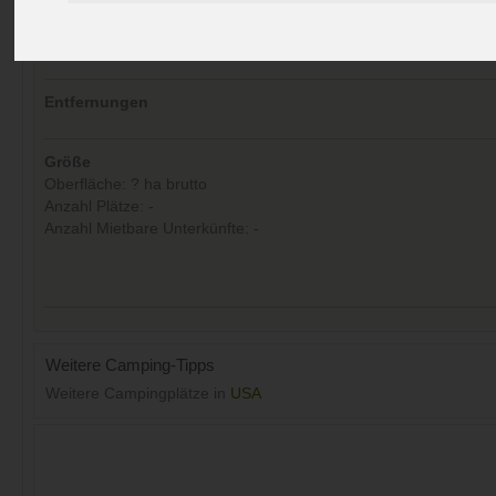
Kommentare (0)
Aufrufe (Letzte 30 Tage):
19
Entfernungen
Größe
Oberfläche: ? ha brutto
Anzahl Plätze: -
Anzahl Mietbare Unterkünfte: -
Weitere Camping-Tipps
Weitere Campingplätze in
USA