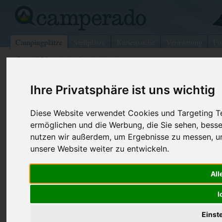
Campingplätze
Stellplätze
Kartensuche
Vermietung
Fo
>
USA
>
Lake Lanier Islands
Lake Lanier Islands Campground
Ihre Privatsphäre ist uns wichtig
Lake Lanier Islands - USA
Diese Website verwendet Cookies und Targeting Tec
ermöglichen und die Werbung, die Sie sehen, besse
Kontaktdaten:
Internet:
https://www
nutzen wir außerdem, um Ergebnisse zu messen, 
Lake Lanier Islands Campground
(2 Aufrufe)
unsere Website weiter zu entwickeln.
7000 Holiday Rd.
All
30518 Lake Lanier Islands
USA
I
Einst
Preise
Umgebung
Kontakt
Bilder (0)
Überblick