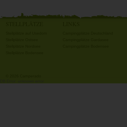
STELLPLÄTZE
LINKS
Stellplätze auf Usedom
Campingplätze Deutschland
Stellplätze Ostsee
Campingplätze Gardasee
Stellplätze Nordsee
Campingplätze Bodensee
Stellplätze Bodensee
© 2026 Camperado
DB Error: unknown error