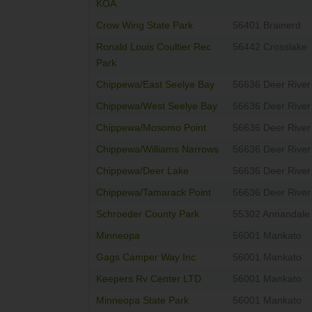
KOA
Crow Wing State Park
56401 Brainerd
Ronald Louis Coultier Rec
56442 Crosslake
Park
Chippewa/East Seelye Bay
56636 Deer River
Chippewa/West Seelye Bay
56636 Deer River
Chippewa/Mosomo Point
56636 Deer River
Chippewa/Williams Narrows
56636 Deer River
Chippewa/Deer Lake
56636 Deer River
Chippewa/Tamarack Point
56636 Deer River
Schroeder County Park
55302 Annandale
Minneopa
56001 Mankato
Gags Camper Way Inc
56001 Mankato
Keepers Rv Center LTD
56001 Mankato
Minneopa State Park
56001 Mankato