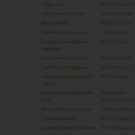
Caliper Lake
P0X 1K0 Nestor F
Lake Maria State Park
55362 Monticello
Birch Lake Sf
56301 St Cloud
Collinwood County Park
55321 Cokato
Faribault County/Woods
56027 Elmore
Lake Park
Franz Jevne State Park
56629 Birchdale
Two Rivers Campground
56373 Royalton
Two Rivers Campground &
56373 Royalton
Tubing
International Voyageurs Rv
56679 South
Park
International Falls
Shady Oaks Campground
56034 Garden Cit
Tomahawk Resort
P0X 1N0 Sioux N
Laughing Water Trailer Park
P0X 1N0 Sioux N