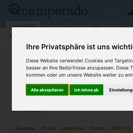
Campingplätze
Stellplätze
Kartensuche
Vermietung
Fo
>
USA
>
Minnesota
>
Crow Wing
>
Ironton
Ihre Privatsphäre ist uns wicht
Cuyuna Country State Park
Diese Website verwendet Cookies und Targeting
Ironton - USA (Minnesota)
besser an Ihre Bedürfnisse anzupassen. Diese
kommen oder um unsere Website weiter zu ent
Kontaktdaten:
Cuyuna Country State Park
Alle akzeptieren
Ich lehne ab
Einstellun
Internet:
http://www.d
307 3rd Street
(43 Aufrufe)
56455 Ironton
USA /
Minnesota
Preise
Umgebung
Kontakt
Bilder (0)
Überblick