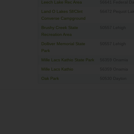
Leech Lake Rec Area
56641 Federal D
Land O Lakes Sf/Clint
56472 Pequot La
Converse Campground
Brushy Creek State
50557 Lehigh
Recreation Area
Dolliver Memorial State
50557 Lehigh
Park
Mille Lacs Kathio State Park
56359 Onamia
Mille Lacs Kathio
56359 Onamia
Oak Park
50530 Dayton