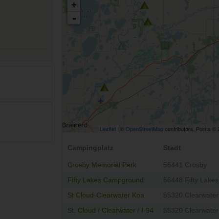
+
-
Leaflet
| ©
OpenStreetMap
contributors, Points ©
Campingplatz
Stadt
Crosby Memorial Park
56441 Crosby
Fifty Lakes Campground
56448 Fifty Lakes
St Cloud-Clearwater Koa
55320 Clearwater
St. Cloud / Clearwater / I-94
55320 Clearwater