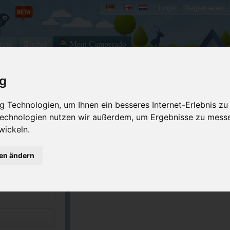
Login
Registrieren
rum
Bücher
Mein Camperado
ig
Ich will...
 Technologien, um Ihnen ein besseres Internet-Erlebnis zu
Druckansicht
Fehler melden
 Technologien nutzen wir außerdem, um Ergebnisse zu mess
Kontakt aufnehmen
Bewerten
wickeln.
Reservierungsanfrage
Eigene Bilder einst
gen ändern
nr.state.mn.us/...
Merken
GPS-Koordinaten