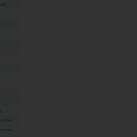
alls
y
arrows
arrows