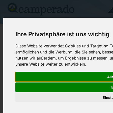
Campingplätze
Stellplätze
Kartensuche
Vermietung
Fo
>
USA
>
South Dakota
>
Davison
>
Mitchell
Ihre Privatsphäre ist uns wichtig
Dakota Campground
Diese Website verwendet Cookies und Targeting Tec
ermöglichen und die Werbung, die Sie sehen, besse
Mitchell - USA (South Dakota)
nutzen wir außerdem, um Ergebnisse zu messen, 
unsere Website weiter zu entwickeln.
Kontaktdaten:
Dakota Campground
All
Telefon:
+1 (605)99
1800 W Spruce
Internet:
https://www
I
57301 Mitchell
(116 Aufrufe
USA /
South Dakota
Einst
Preise
Umgebung
Bilder (0)
Kommenta
Überblick