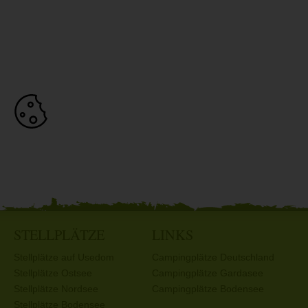
STELLPLÄTZE
LINKS
Stellplätze auf Usedom
Campingplätze Deutschland
Stellplätze Ostsee
Campingplätze Gardasee
Stellplätze Nordsee
Campingplätze Bodensee
Stellplätze Bodensee