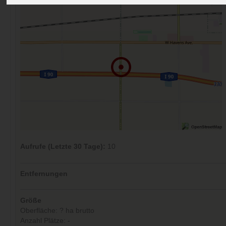
Aufrufe (Letzte 30 Tage):
10
Entfernungen
Größe
Oberfläche: ? ha brutto
Anzahl Plätze: -