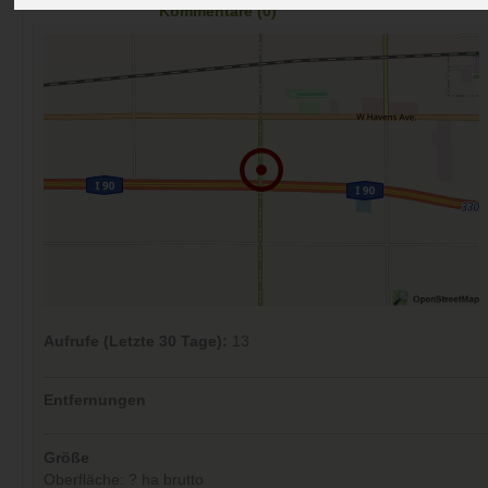
Kommentare (0)
Aufrufe (Letzte 30 Tage):
13
Entfernungen
Größe
Oberfläche: ? ha brutto