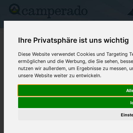
Campingplätze
Stellplätze
Kartensuche
Vermietung
Fo
>
USA
>
South Dakota
>
Davison
>
Mitchell
Ihre Privatsphäre ist uns wichtig
Koa Riverside
Diese Website verwendet Cookies und Targeting Tec
ermöglichen und die Werbung, die Sie sehen, besse
Mitchell - USA (South Dakota)
nutzen wir außerdem, um Ergebnisse zu messen, 
unsere Website weiter zu entwickeln.
Kontaktdaten:
Koa Riverside
All
Telefon:
+1 (605)99
41244 Sd HWY 38
Internet:
https://koa
I
57301 Mitchell
(2 Aufrufe)
USA /
South Dakota
Einst
Preise
Umgebung
Kontakt
Bilder (0)
Überblick