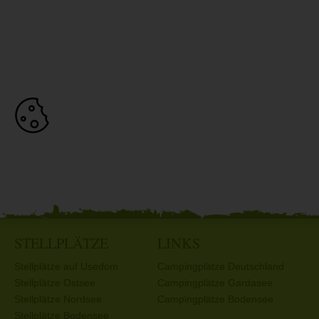
STELLPLÄTZE
LINKS
Stellplätze auf Usedom
Campingplätze Deutschland
Stellplätze Ostsee
Campingplätze Gardasee
Stellplätze Nordsee
Campingplätze Bodensee
Stellplätze Bodensee