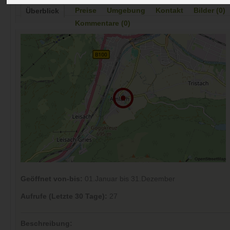
Preise
Umgebung
Kontakt
Bilder (0)
Überblick
Kommentare (0)
Geöffnet von-bis:
01.Januar bis 31.Dezember
Aufrufe (Letzte 30 Tage):
27
Beschreibung: