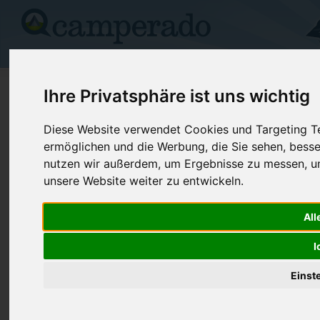
Campingplätze
Stellplätze
Kartensuche
Vermietung
Fo
>
Österreich
>
Tirol
>
Lienz
>
Lienz
Ihre Privatsphäre ist uns wichtig
Dolomiten Camping Amlacherhof
Diese Website verwendet Cookies und Targeting Tec
ermöglichen und die Werbung, die Sie sehen, besse
Lienz - Österreich (Tirol)
nutzen wir außerdem, um Ergebnisse zu messen, 
unsere Website weiter zu entwickeln.
Kontaktdaten:
Dolomiten Camping Amlacherhof
All
Alfred Pfeifhfoer
Telefon:
+43/(0)485
Amlach 5
Fax:
+43/(0)485
I
9900 Lienz
Österreich /
Tirol
Internet:
http://www.
Einst
(253 Aufrufe