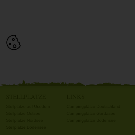
STELLPLÄTZE
LINKS
Stellplätze auf Usedom
Campingplätze Deutschland
Stellplätze Ostsee
Campingplätze Gardasee
Stellplätze Nordsee
Campingplätze Bodensee
Stellplätze Bodensee