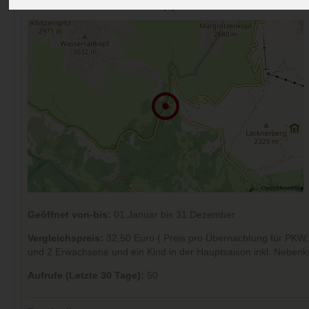
Kommentare (0)
Geöffnet von-bis:
01.Januar bis 31.Dezember
Vergleichspreis:
32,50 Euro ( Preis pro Übernachtung für PK
und 2 Erwachsene und ein Kind in der Hauptsaison inkl. Nebenk
Aufrufe (Letzte 30 Tage):
50