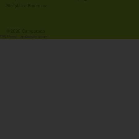
Stellplätze Bodensee
© 2026 Camperado
DB Error: unknown error