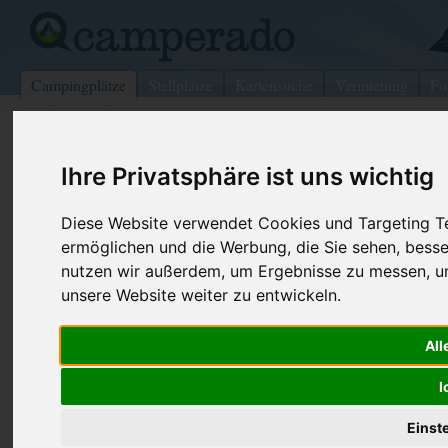
Campingplätze
Stellplätze
Kartensuche
Vermietung
Fo
>
USA
>
Wildwood
Ihre Privatsphäre ist uns wichtig
Dr. Edmund A. Babler Memorial Sta
Wildwood - USA
Diese Website verwendet Cookies und Targeting Tec
ermöglichen und die Werbung, die Sie sehen, besse
Kontaktdaten:
Internet:
http://www.
nutzen wir außerdem, um Ergebnisse zu messen, 
Dr. Edmund A. Babler Memorial State
(86 Aufrufe)
unsere Website weiter zu entwickeln.
Park
All
800 Guy Park Dr.
63005 Wildwood
I
USA
Einst