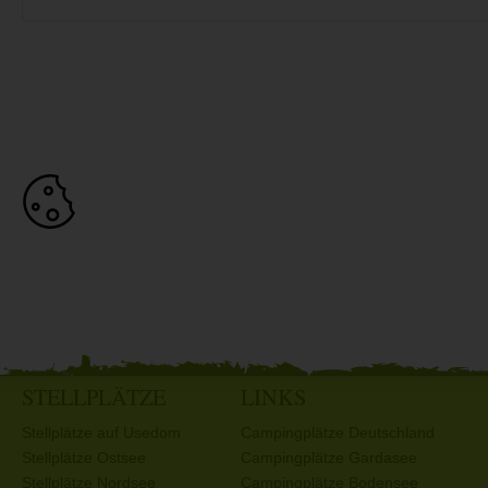
STELLPLÄTZE
LINKS
Stellplätze auf Usedom
Campingplätze Deutschland
Stellplätze Ostsee
Campingplätze Gardasee
Stellplätze Nordsee
Campingplätze Bodensee