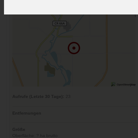
Kommentare (0)
Aufrufe (Letzte 30 Tage):
23
Entfernungen
Größe
Oberfläche: ? ha brutto