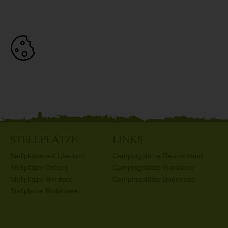
STELLPLÄTZE
LINKS
Stellplätze auf Usedom
Campingplätze Deutschland
Stellplätze Ostsee
Campingplätze Gardasee
Stellplätze Nordsee
Campingplätze Bodensee
Stellplätze Bodensee