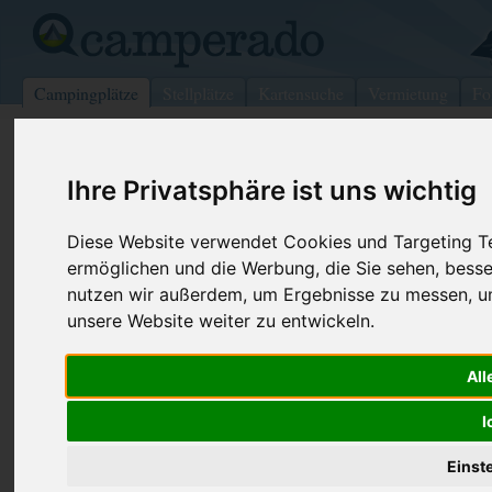
Campingplätze
Stellplätze
Kartensuche
Vermietung
Fo
>
USA
>
Ohio
>
Auglaize
>
Saint Marys
Ihre Privatsphäre ist uns wichtig
Easy Campground
Saint Marys - USA (Ohio)
Diese Website verwendet Cookies und Targeting Tec
ermöglichen und die Werbung, die Sie sehen, besse
Kontaktdaten:
nutzen wir außerdem, um Ergebnisse zu messen, 
Easy Campground
unsere Website weiter zu entwickeln.
Telefon:
+1 (419)39
14338 Townline-Kussuth Rd
Internet:
https://www
All
45885 Saint Marys
(23 Aufrufe)
USA /
Ohio
I
Einst
Preise
Umgebung
Kontakt
Bilder (0)
Überblick