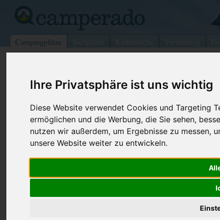
Campingplätze
Stellplätze
Kartensuche
Vermietung
Fo
>
USA
>
Ohio
>
Auglaize
>
Minster
Ihre Privatsphäre ist uns wichtig
Lake Loramie
Minster - USA (Ohio)
Diese Website verwendet Cookies und Targeting Tec
ermöglichen und die Werbung, die Sie sehen, besse
Kontaktdaten:
nutzen wir außerdem, um Ergebnisse zu messen, 
Lake Loramie
unsere Website weiter zu entwickeln.
Telefon:
+1 (937)29
11221 Sr 362
All
Internet:
https://ohio
45865 Minster
and-...
USA /
Ohio
I
(60 Aufrufe)
Einst