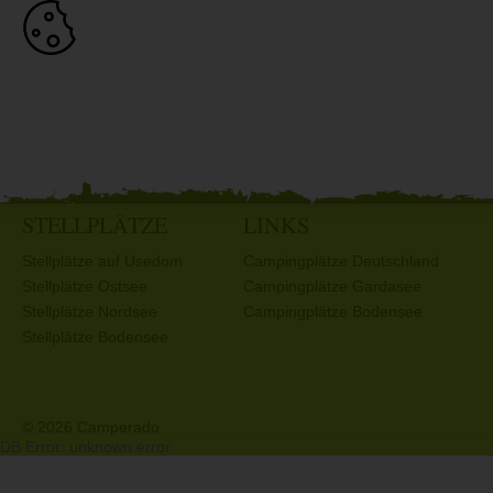
STELLPLÄTZE
LINKS
Stellplätze auf Usedom
Campingplätze Deutschland
Stellplätze Ostsee
Campingplätze Gardasee
Stellplätze Nordsee
Campingplätze Bodensee
Stellplätze Bodensee
© 2026 Camperado
DB Error: unknown error