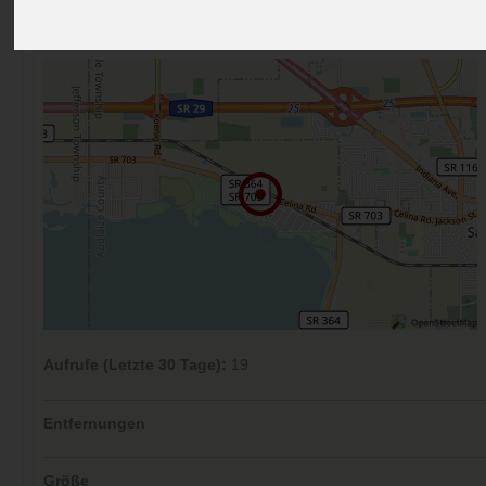
Preise
Umgebung
Kontakt
Bilder (0)
Überblick
Kommentare (0)
Aufrufe (Letzte 30 Tage):
19
Entfernungen
Größe