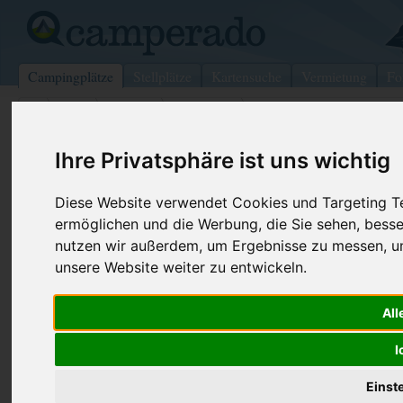
Campingplätze
Stellplätze
Kartensuche
Vermietung
Fo
>
USA
>
Virginia
>
Lancaster
>
Elizabethtown
Elizabethtown/Hershey Koa
Ihre Privatsphäre ist uns wichtig
Elizabethtown - USA (Pennsylvania)
Diese Website verwendet Cookies und Targeting Tec
ermöglichen und die Werbung, die Sie sehen, besse
Kontaktdaten:
nutzen wir außerdem, um Ergebnisse zu messen, 
Elizabethtown/Hershey Koa
unsere Website weiter zu entwickeln.
Telefon:
+1 (800)56
1980 Turnpike Rd
Internet:
https://her
All
17022 Elizabethtown
(7 Aufrufe)
USA /
Pennsylvania
I
Einst
Preise
Umgebung
Kontakt
Bilder (0)
Überblick