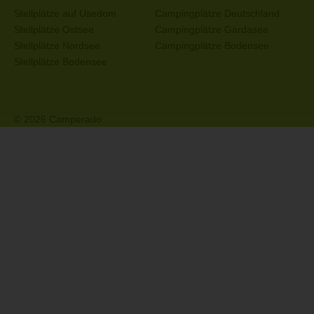
Stellplätze auf Usedom
Campingplätze Deutschland
Stellplätze Ostsee
Campingplätze Gardasee
Stellplätze Nordsee
Campingplätze Bodensee
Stellplätze Bodensee
© 2026 Camperado