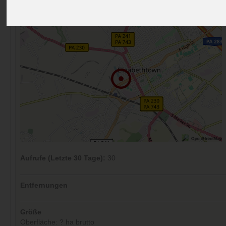
Kommentare (0)
Aufrufe (Letzte 30 Tage):
30
Entfernungen
Größe
Oberfläche: ? ha brutto