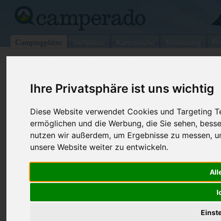
Campingplätze
Stellplätze
Kartensuche
Vermietung
Fo
>
USA
>
Virginia
>
Lancaster
>
Lititz
Sturgis Pretzel House
Ihre Privatsphäre ist uns wichtig
Lititz - USA (Pennsylvania)
Diese Website verwendet Cookies und Targeting Tec
ermöglichen und die Werbung, die Sie sehen, besse
Kontaktdaten:
nutzen wir außerdem, um Ergebnisse zu messen, 
Sturgis Pretzel House
unsere Website weiter zu entwickeln.
Telefon:
+1 (717)62
219 E Main St
Internet:
https://juli
All
17543 Lititz
(2 Aufrufe)
USA /
Pennsylvania
I
Einst
Preise
Umgebung
Bilder (0)
Kommenta
Überblick