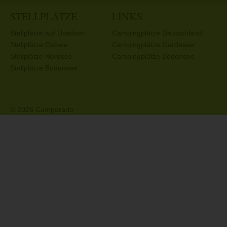
STELLPLÄTZE
LINKS
Stellplätze auf Usedom
Campingplätze Deutschland
Stellplätze Ostsee
Campingplätze Gardasee
Stellplätze Nordsee
Campingplätze Bodensee
Stellplätze Bodensee
© 2026 Camperado