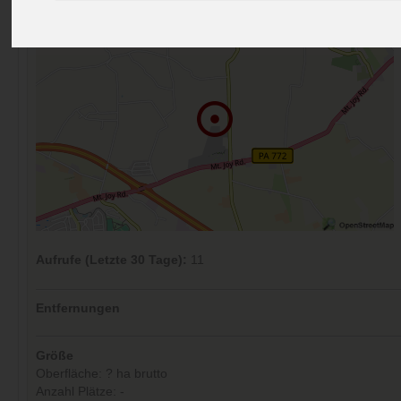
Aufrufe (Letzte 30 Tage):
11
Entfernungen
Größe
Oberfläche: ? ha brutto
Anzahl Plätze: -